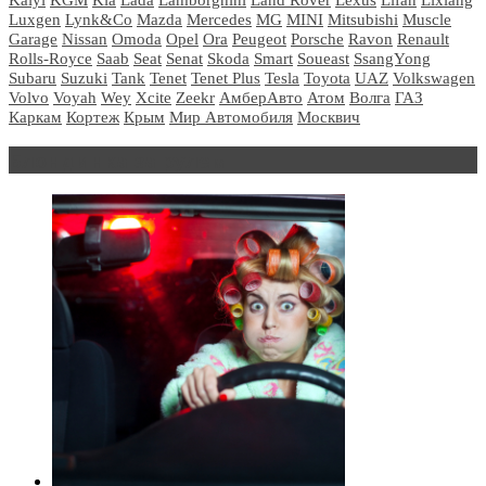
Luxgen
Lynk&Co
Mazda
Mercedes
MG
MINI
Mitsubishi
Muscle
Garage
Nissan
Omoda
Opel
Ora
Peugeot
Porsche
Ravon
Renault
Rolls-Royce
Saab
Seat
Senat
Skoda
Smart
Soueast
SsangYong
Subaru
Suzuki
Tank
Tenet
Tenet Plus
Tesla
Toyota
UAZ
Volkswagen
Volvo
Voyah
Wey
Xcite
Zeekr
АмберАвто
Атом
Волга
ГАЗ
Каркам
Кортеж
Крым
Мир Автомобиля
Москвич
Блондинка за рулем