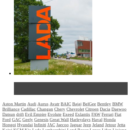
Не так страшен черт: мифы и реальность о ДЦ
LADA
Aston Martin
Audi
Aurus
Avatr
BAIC
Bajaj
BelGee
Bentley
BMW
Brilliance
Cadillac
Changan
Chery
Chevrolet
Citroen
Dacia
Daewoo
Datsun
drift
Evil Empire
Evolute
Exeed
Exlantix
FAW
Ferrari
Fiat
Ford
GAC
Geely
Genesis
Great Wall
Harleydays
Haval
Honda
Hongqi
Hyundai
Infiniti
JAC
Jaecoo
Jaguar
Jeep
Jeland
Jetour
Jetta
Kaiyi
KGM
Kia
Lada
Lamborghini
Land Rover
Lexus
Lifan
Lixiang