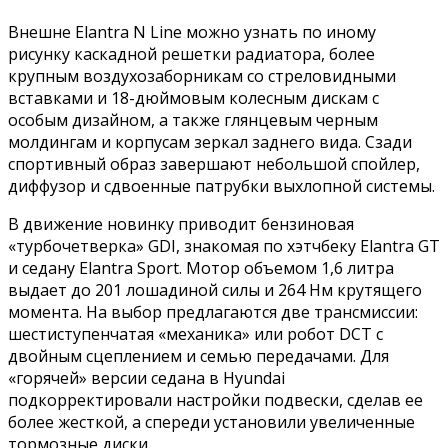
Внешне Elantra N Line можно узнать по иному
рисунку каскадной решетки радиатора, более
крупным воздухозаборникам со стреловидными
вставками и 18-дюймовым колесным дискам с
особым дизайном, а также глянцевым черным
молдингам и корпусам зеркал заднего вида. Сзади
спортивный образ завершают небольшой спойлер,
диффузор и сдвоенные патрубки выхлопной системы.
В движение новинку приводит бензиновая
«турбочетверка» GDI, знакомая по хэтчбеку Elantra GT
и седану Elantra Sport. Мотор объемом 1,6 литра
выдает до 201 лошадиной силы и 264 Нм крутящего
момента. На выбор предлагаются две трансмиссии:
шестиступенчатая «механика» или робот DCT с
двойным сцеплением и семью передачами. Для
«горячей» версии седана в Hyundai
подкорректировали настройки подвески, сделав ее
более жесткой, а спереди установили увеличенные
тормозные диски.