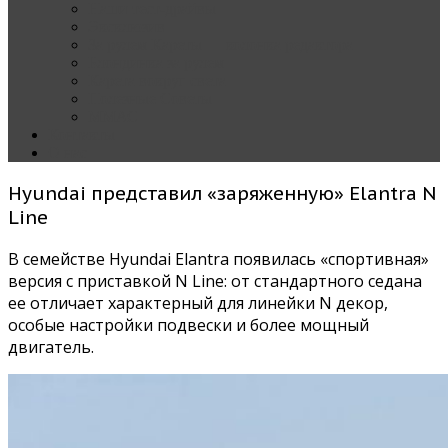
Наши тест-драйвы
Эксклюзив
За рулем Кареты — колонка редактора
Блондинка за рулем
Карета вокруг света
Полезные Советы
ММАС
Контакты
О нас
Hyundai представил «заряженную» Elantra N
Line
В семействе Hyundai Elantra появилась «спортивная»
версия с приставкой N Line: от стандартного седана
ее отличает характерный для линейки N декор,
особые настройки подвески и более мощный
двигатель.