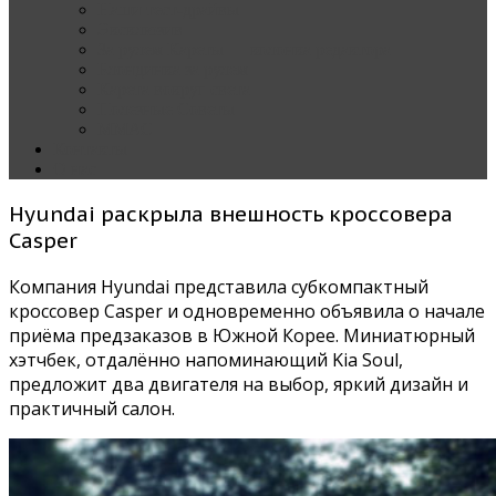
Наши тест-драйвы
Эксклюзив
За рулем Кареты — колонка редактора
Блондинка за рулем
Карета вокруг света
Полезные Советы
ММАС
Контакты
О нас
Hyundai раскрыла внешность кроссовера
Casper
Компания Hyundai представила субкомпактный
кроссовер Casper и одновременно объявила о начале
приёма предзаказов в Южной Корее. Миниатюрный
хэтчбек, отдалённо напоминающий Kia Soul,
предложит два двигателя на выбор, яркий дизайн и
практичный салон.