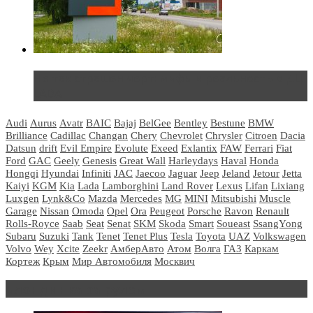
Не так страшен черт: мифы и реальность о ДЦ
LADA
Audi
Aurus
Avatr
BAIC
Bajaj
BelGee
Bentley
Bestune
BMW
Brilliance
Cadillac
Changan
Chery
Chevrolet
Chrysler
Citroen
Dacia
Datsun
drift
Evil Empire
Evolute
Exeed
Exlantix
FAW
Ferrari
Fiat
Ford
GAC
Geely
Genesis
Great Wall
Harleydays
Haval
Honda
Hongqi
Hyundai
Infiniti
JAC
Jaecoo
Jaguar
Jeep
Jeland
Jetour
Jetta
Kaiyi
KGM
Kia
Lada
Lamborghini
Land Rover
Lexus
Lifan
Lixiang
Luxgen
Lynk&Co
Mazda
Mercedes
MG
MINI
Mitsubishi
Muscle
Garage
Nissan
Omoda
Opel
Ora
Peugeot
Porsche
Ravon
Renault
Rolls-Royce
Saab
Seat
Senat
SKM
Skoda
Smart
Soueast
SsangYong
Subaru
Suzuki
Tank
Tenet
Tenet Plus
Tesla
Toyota
UAZ
Volkswagen
Volvo
Wey
Xcite
Zeekr
АмберАвто
Атом
Волга
ГАЗ
Каркам
Кортеж
Крым
Мир Автомобиля
Москвич
Блондинка за рулем