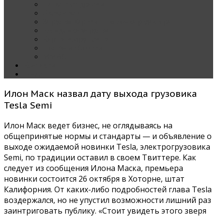
Наши тест-драйвы
Эксклюзив
За рулем Кареты — колонка редактора
Блондинка за рулем
Карета вокруг света
Полезные Советы
ММАС
Контакты
О нас
Илон Маск назвал дату выхода грузовика
Tesla Semi
Илон Маск ведет бизнес, не оглядываясь на
общепринятые нормы и стандарты — и объявление о
выходе ожидаемой новинки Tesla, электрогрузовика
Semi, по традиции оставил в своем Твиттере. Как
следует из сообщения Илона Маска, премьера
новинки состоится 26 октября в Хоторне, штат
Калифорния. От каких-либо подробностей глава Tesla
воздержался, но не упустил возможности лишний раз
заинтриговать публику. «Стоит увидеть этого зверя