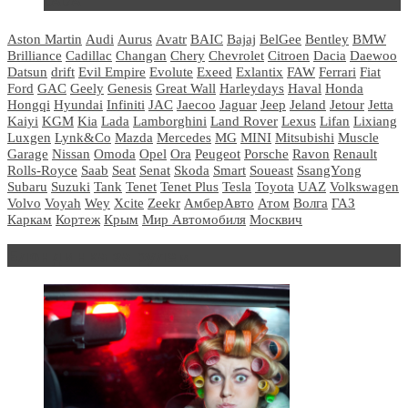
LADA
Aston Martin
Audi
Aurus
Avatr
BAIC
Bajaj
BelGee
Bentley
BMW
Brilliance
Cadillac
Changan
Chery
Chevrolet
Citroen
Dacia
Daewoo
Datsun
drift
Evil Empire
Evolute
Exeed
Exlantix
FAW
Ferrari
Fiat
Ford
GAC
Geely
Genesis
Great Wall
Harleydays
Haval
Honda
Hongqi
Hyundai
Infiniti
JAC
Jaecoo
Jaguar
Jeep
Jeland
Jetour
Jetta
Kaiyi
KGM
Kia
Lada
Lamborghini
Land Rover
Lexus
Lifan
Lixiang
Luxgen
Lynk&Co
Mazda
Mercedes
MG
MINI
Mitsubishi
Muscle
Garage
Nissan
Omoda
Opel
Ora
Peugeot
Porsche
Ravon
Renault
Rolls-Royce
Saab
Seat
Senat
Skoda
Smart
Soueast
SsangYong
Subaru
Suzuki
Tank
Tenet
Tenet Plus
Tesla
Toyota
UAZ
Volkswagen
Volvo
Voyah
Wey
Xcite
Zeekr
АмберАвто
Атом
Волга
ГАЗ
Каркам
Кортеж
Крым
Мир Автомобиля
Москвич
Блондинка за рулем