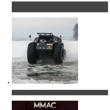
Тест-драйв Toyota C-HR: идеальный качок для
России
«Шерп» — свобода выбора пути