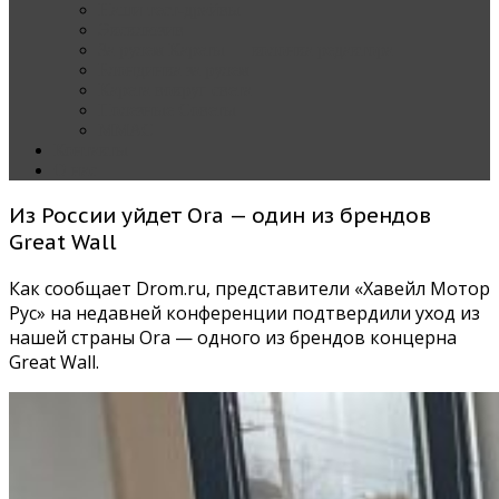
Наши тест-драйвы
Эксклюзив
За рулем Кареты — колонка редактора
Блондинка за рулем
Карета вокруг света
Полезные Советы
ММАС
Контакты
О нас
Из России уйдет Ora — один из брендов
Great Wall
Как сообщает Drom.ru, представители «Хавейл Мотор
Рус» на недавней конференции подтвердили уход из
нашей страны Ora — одного из брендов концерна
Great Wall.