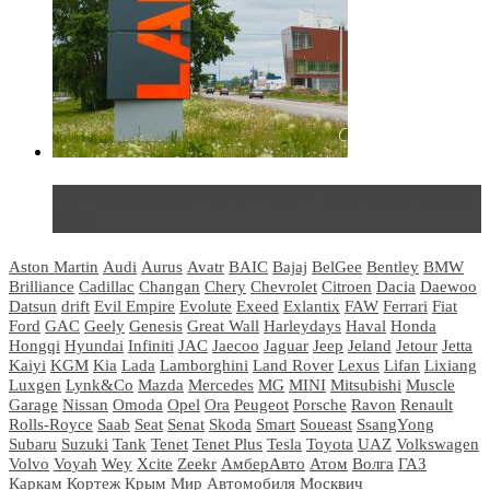
Не так страшен черт: мифы и реальность о ДЦ
LADA
Aston Martin
Audi
Aurus
Avatr
BAIC
Bajaj
BelGee
Bentley
BMW
Brilliance
Cadillac
Changan
Chery
Chevrolet
Citroen
Dacia
Daewoo
Datsun
drift
Evil Empire
Evolute
Exeed
Exlantix
FAW
Ferrari
Fiat
Ford
GAC
Geely
Genesis
Great Wall
Harleydays
Haval
Honda
Hongqi
Hyundai
Infiniti
JAC
Jaecoo
Jaguar
Jeep
Jeland
Jetour
Jetta
Kaiyi
KGM
Kia
Lada
Lamborghini
Land Rover
Lexus
Lifan
Lixiang
Luxgen
Lynk&Co
Mazda
Mercedes
MG
MINI
Mitsubishi
Muscle
Garage
Nissan
Omoda
Opel
Ora
Peugeot
Porsche
Ravon
Renault
Rolls-Royce
Saab
Seat
Senat
Skoda
Smart
Soueast
SsangYong
Subaru
Suzuki
Tank
Tenet
Tenet Plus
Tesla
Toyota
UAZ
Volkswagen
Volvo
Voyah
Wey
Xcite
Zeekr
АмберАвто
Атом
Волга
ГАЗ
Каркам
Кортеж
Крым
Мир Автомобиля
Москвич