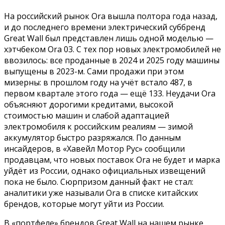
На российский рынок Ora вышла полтора года назад,
и до последнего времени электрический суббренд
Great Wall был представлен лишь одной моделью —
хэтчбеком Ora 03. С тех пор новых электромобилей не
ввозилось: все проданные в 2024 и 2025 году машины
выпущены в 2023-м. Сами продажи при этом
мизерны: в прошлом году на учёт встало 487, в
первом квартале этого года — ещё 133. Неудачи Ora
объясняют дорогими кредитами, высокой
стоимостью машин и слабой адаптацией
электромобиля к российским реалиям — зимой
аккумулятор быстро разряжался. По данным
инсайдеров, в «Хавейл Мотор Рус» сообщили
продавцам, что новых поставок Ora не будет и марка
уйдёт из России, однако официальных извещений
пока не было. Сюрпризом данный факт не стал:
аналитики уже называли Ora в списке китайских
брендов, которые могут уйти из России.
В «портфеле» брендов Great Wall на нашем рынке