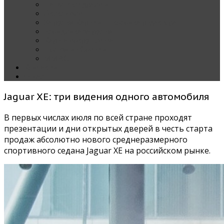
Наши тест-драйвы
Эксклюзив
За рулем Кареты — колонка редактора
Блондинка за рулем
Карета вокруг света
Полезные Советы
ММАС
Контакты
О нас
Jaguar XE: три видения одного автомобиля
В первых числах июля по всей стране проходят
презентации и дни открытых дверей в честь старта
продаж абсолютно нового среднеразмерного
спортивного седана Jaguar XE на российском рынке.