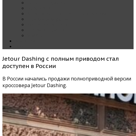
Наши тест-драйвы
Эксклюзив
За рулем Кареты — колонка редактора
Блондинка за рулем
Карета вокруг света
Полезные Советы
ММАС
Контакты
О нас
Jetour Dashing с полным приводом стал
доступен в России
В России начались продажи полноприводной версии
кроссовера Jetour Dashing.