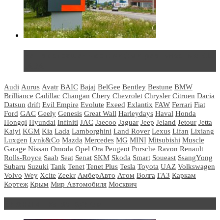
Не так страшен черт: мифы и реальность о ДЦ
LADA
Audi
Aurus
Avatr
BAIC
Bajaj
BelGee
Bentley
Bestune
BMW
Brilliance
Cadillac
Changan
Chery
Chevrolet
Chrysler
Citroen
Dacia
Datsun
drift
Evil Empire
Evolute
Exeed
Exlantix
FAW
Ferrari
Fiat
Ford
GAC
Geely
Genesis
Great Wall
Harleydays
Haval
Honda
Hongqi
Hyundai
Infiniti
JAC
Jaecoo
Jaguar
Jeep
Jeland
Jetour
Jetta
Kaiyi
KGM
Kia
Lada
Lamborghini
Land Rover
Lexus
Lifan
Lixiang
Luxgen
Lynk&Co
Mazda
Mercedes
MG
MINI
Mitsubishi
Muscle
Garage
Nissan
Omoda
Opel
Ora
Peugeot
Porsche
Ravon
Renault
Rolls-Royce
Saab
Seat
Senat
SKM
Skoda
Smart
Soueast
SsangYong
Subaru
Suzuki
Tank
Tenet
Tenet Plus
Tesla
Toyota
UAZ
Volkswagen
Volvo
Wey
Xcite
Zeekr
АмберАвто
Атом
Волга
ГАЗ
Каркам
Кортеж
Крым
Мир Автомобиля
Москвич
Блондинка за рулем