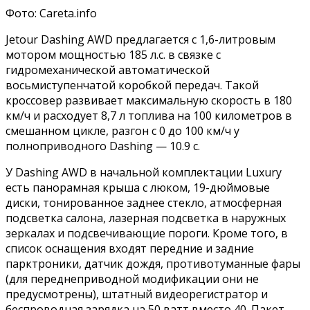
Фото: Careta.info
Jetour Dashing AWD предлагается с 1,6-литровым
мотором мощностью 185 л.с. в связке с
гидромеханической автоматической
восьмиступенчатой коробкой передач. Такой
кроссовер развивает максимальную скорость в 180
км/ч и расходует 8,7 л топлива на 100 километров в
смешанном цикле, разгон с 0 до 100 км/ч у
полноприводного Dashing — 10.9 с.
У Dashing AWD в начальной комплектации Luxury
есть панорамная крыша с люком, 19-дюймовые
диски, тонированное заднее стекло, атмосферная
подсветка салона, лазерная подсветка в наружных
зеркалах и подсвечивающие пороги. Кроме того, в
список оснащения входят передние и задние
парктроники, датчик дождя, противотуманные фары
(для переднеприводной модификации они не
предусмотрены), штатный видеорегистратор и
беспроводная зарядка на 50 ватт вместо 40. Пакет