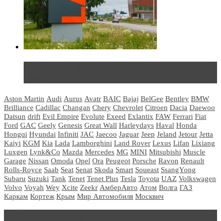
Не так страшен черт: мифы и реальность о ДЦ
LADA
Aston Martin
Audi
Aurus
Avatr
BAIC
Bajaj
BelGee
Bentley
BMW
Brilliance
Cadillac
Changan
Chery
Chevrolet
Citroen
Dacia
Daewoo
Datsun
drift
Evil Empire
Evolute
Exeed
Exlantix
FAW
Ferrari
Fiat
Ford
GAC
Geely
Genesis
Great Wall
Harleydays
Haval
Honda
Hongqi
Hyundai
Infiniti
JAC
Jaecoo
Jaguar
Jeep
Jeland
Jetour
Jetta
Kaiyi
KGM
Kia
Lada
Lamborghini
Land Rover
Lexus
Lifan
Lixiang
Luxgen
Lynk&Co
Mazda
Mercedes
MG
MINI
Mitsubishi
Muscle
Garage
Nissan
Omoda
Opel
Ora
Peugeot
Porsche
Ravon
Renault
Rolls-Royce
Saab
Seat
Senat
Skoda
Smart
Soueast
SsangYong
Subaru
Suzuki
Tank
Tenet
Tenet Plus
Tesla
Toyota
UAZ
Volkswagen
Volvo
Voyah
Wey
Xcite
Zeekr
АмберАвто
Атом
Волга
ГАЗ
Каркам
Кортеж
Крым
Мир Автомобиля
Москвич
Блондинка за рулем