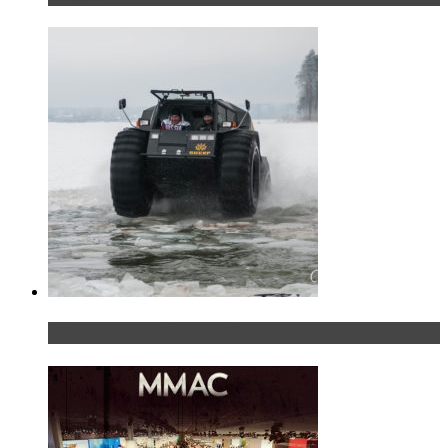
«Шерп» — свобода выбора пути