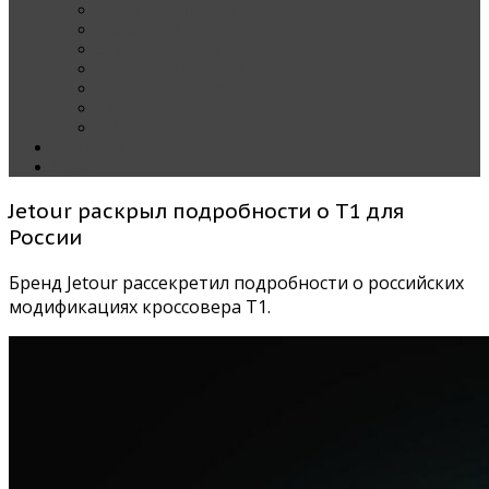
Наши тест-драйвы
Эксклюзив
За рулем Кареты — колонка редактора
Блондинка за рулем
Карета вокруг света
Полезные Советы
ММАС
Контакты
О нас
Jetour раскрыл подробности о T1 для
России
Бренд Jetour рассекретил подробности о российских
модификациях кроссовера T1.