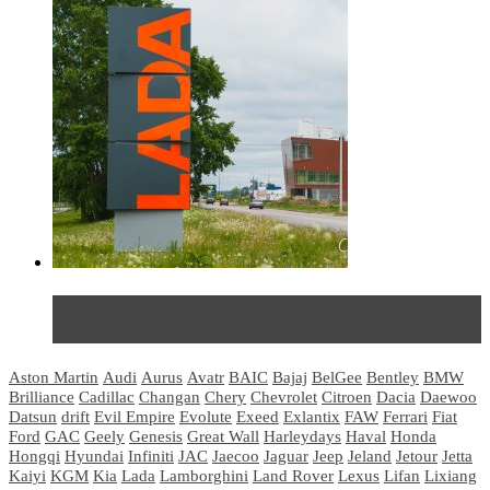
Не так страшен черт: мифы и реальность о ДЦ
LADA
Aston Martin
Audi
Aurus
Avatr
BAIC
Bajaj
BelGee
Bentley
BMW
Brilliance
Cadillac
Changan
Chery
Chevrolet
Citroen
Dacia
Daewoo
Datsun
drift
Evil Empire
Evolute
Exeed
Exlantix
FAW
Ferrari
Fiat
Ford
GAC
Geely
Genesis
Great Wall
Harleydays
Haval
Honda
Hongqi
Hyundai
Infiniti
JAC
Jaecoo
Jaguar
Jeep
Jeland
Jetour
Jetta
Kaiyi
KGM
Kia
Lada
Lamborghini
Land Rover
Lexus
Lifan
Lixiang