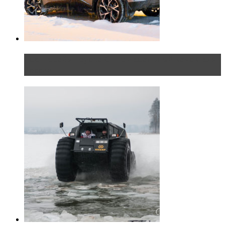
Тест-драйв Toyota C-HR: идеальный качок для
России