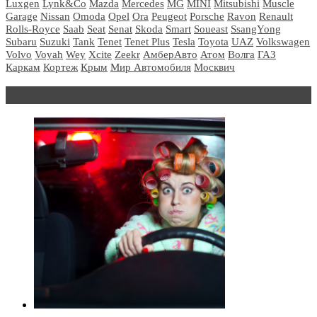
Luxgen
Lynk&Co
Mazda
Mercedes
MG
MINI
Mitsubishi
Muscle
Garage
Nissan
Omoda
Opel
Ora
Peugeot
Porsche
Ravon
Renault
Rolls-Royce
Saab
Seat
Senat
Skoda
Smart
Soueast
SsangYong
Subaru
Suzuki
Tank
Tenet
Tenet Plus
Tesla
Toyota
UAZ
Volkswagen
Volvo
Voyah
Wey
Xcite
Zeekr
АмберАвто
Атом
Волга
ГАЗ
Каркам
Кортеж
Крым
Мир Автомобиля
Москвич
Блондинка за рулем