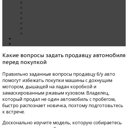
Наши тест-драйвы
Эксклюзив
За рулем Кареты — колонка редактора
Блондинка за рулем
Карета вокруг света
Полезные Советы
ММАС
Контакты
О нас
Какие вопросы задать продавцу автомобиля
перед покупкой
Правильно заданные вопросы продавцу б/у авто
помогут избежать покупки машины с дохнущим
мотором, дышащей на ладан коробкой и
замаскированным ржавым кузовом. Владелец,
который продал не один автомобиль с пробегом,
быстро распознает новичка, поэтому подготовьтесь
к встрече.
Досконально изучите модель, которую собираетесь