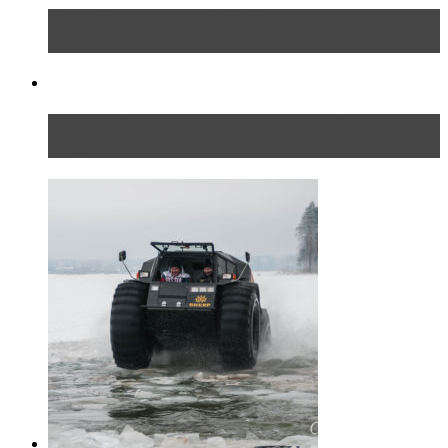
Таких больше нет. Rolls-Royce представил в
Петербурге эксклю...
Тест-драйв Toyota C-HR: идеальный качок для
России