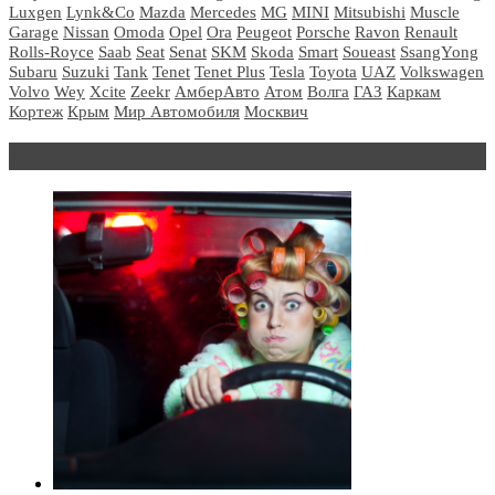
Luxgen
Lynk&Co
Mazda
Mercedes
MG
MINI
Mitsubishi
Muscle
Garage
Nissan
Omoda
Opel
Ora
Peugeot
Porsche
Ravon
Renault
Rolls-Royce
Saab
Seat
Senat
SKM
Skoda
Smart
Soueast
SsangYong
Subaru
Suzuki
Tank
Tenet
Tenet Plus
Tesla
Toyota
UAZ
Volkswagen
Volvo
Wey
Xcite
Zeekr
АмберАвто
Атом
Волга
ГАЗ
Каркам
Кортеж
Крым
Мир Автомобиля
Москвич
Блондинка за рулем