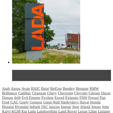
Не так страшен черт: мифы и реальность о ДЦ
LADA
Audi
Aurus
Avatr
BAIC
Bajaj
BelGee
Bentley
Bestune
BMW
Brilliance
Cadillac
Changan
Chery
Chevrolet
Chrysler
Citroen
Dacia
Datsun
drift
Evil Empire
Evolute
Exeed
Exlantix
FAW
Ferrari
Fiat
Ford
GAC
Geely
Genesis
Great Wall
Harleydays
Haval
Honda
Hongqi
Hyundai
Infiniti
JAC
Jaecoo
Jaguar
Jeep
Jeland
Jetour
Jetta
Kaiyi
KGM
Kia
Lada
Lamborghini
Land Rover
Lexus
Lifan
Lixiang