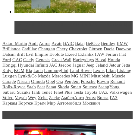
Не так страшен черт: мифы и реальность о ДЦ
LADA
Aston Martin
Audi
Aurus
Avatr
BAIC
Bajaj
BelGee
Bentley
BMW
Brilliance
Cadillac
Changan
Chery
Chevrolet
Citroen
Dacia
Daewoo
Datsun
drift
Evil Empire
Evolute
Exeed
Exlantix
FAW
Ferrari
Fiat
Ford
GAC
Geely
Genesis
Great Wall
Harleydays
Haval
Honda
Hongqi
Hyundai
Infiniti
JAC
Jaecoo
Jaguar
Jeep
Jeland
Jetour
Jetta
Kaiyi
KGM
Kia
Lada
Lamborghini
Land Rover
Lexus
Lifan
Lixiang
Luxgen
Lynk&Co
Mazda
Mercedes
MG
MINI
Mitsubishi
Muscle
Garage
Nissan
Omoda
Opel
Ora
Peugeot
Porsche
Ravon
Renault
Rolls-Royce
Saab
Seat
Senat
Skoda
Smart
Soueast
SsangYong
Subaru
Suzuki
Tank
Tenet
Tenet Plus
Tesla
Toyota
UAZ
Volkswagen
Volvo
Voyah
Wey
Xcite
Zeekr
АмберАвто
Атом
Волга
ГАЗ
Каркам
Кортеж
Крым
Мир Автомобиля
Москвич
Блондинка за рулем