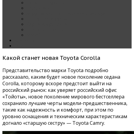
Наши тест-драйвы
Эксклюзив
За рулем Кареты — колонка редактора
Блондинка за рулем
Карета вокруг света
Полезные Советы
ММАС
Контакты
О нас
Какой станет новая Toyota Corolla
Представительство марки Toyota подробно
рассказало, каким будет новое поколение седана
Corolla, которому вскоре предстоит выйти на
российский рынок: как уверяет российский офис
«Тойоты», новое поколение мирового бестселлера
сохранило лучшие черты модели-предшественника,
такие как надежность и комфорт, при этом по
уровню оснащения и техническим характеристикам
догнало «старшую сестру» — Toyota Camry.