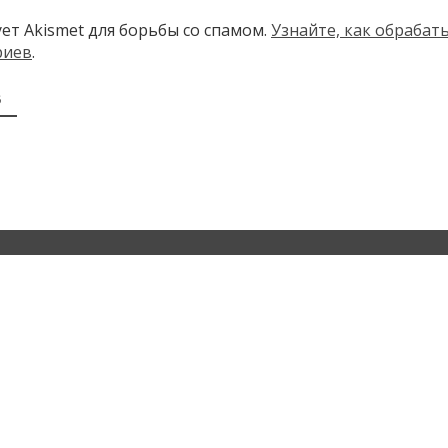
ует Akismet для борьбы со спамом.
Узнайте, как обраба
риев
.
В