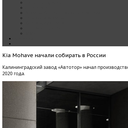
Наши тест-драйвы
Эксклюзив
За рулем Кареты — колонка редактора
Блондинка за рулем
Карета вокруг света
Полезные Советы
ММАС
Контакты
О нас
Kia Mohave начали собирать в России
Калининградский завод «Автотор» начал производств
2020 года.