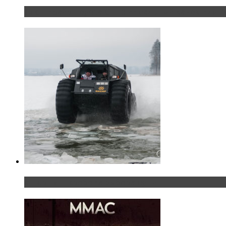
Тест-драйв Toyota C-HR: идеальный качок для Р
«Шерп» — свобода выбора пути