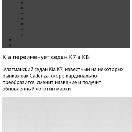
Наши тест-драйвы
Эксклюзив
За рулем Кареты — колонка редактора
Блондинка за рулем
Карета вокруг света
Полезные Советы
ММАС
Контакты
О нас
Kia переименует седан K7 в K8
Флагманский седан Кia К7, известный на некоторых
рынках как Cadenza, скоро кардинально
преобразится, сменит название и получит
обновлённый логотип марки.