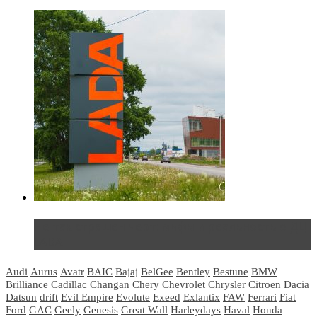
Не так страшен черт: мифы и реальность о ДЦ
LADA
Audi
Aurus
Avatr
BAIC
Bajaj
BelGee
Bentley
Bestune
BMW
Brilliance
Cadillac
Changan
Chery
Chevrolet
Chrysler
Citroen
Dacia
Datsun
drift
Evil Empire
Evolute
Exeed
Exlantix
FAW
Ferrari
Fiat
Ford
GAC
Geely
Genesis
Great Wall
Harleydays
Haval
Honda