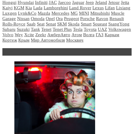
Hongqi
Hyundai
Infiniti
JAC
Jaecoo
Jaguar
Jeep
Jeland
Jetour
Jetta
Kaiyi
KGM
Kia
Lada
Lamborghini
Land Rover
Lexus
Lifan
Lixiang
Luxgen
Lynk&Co
Mazda
Mercedes
MG
MINI
Mitsubishi
Muscle
Garage
Nissan
Omoda
Opel
Ora
Peugeot
Porsche
Ravon
Renault
Rolls-Royce
Saab
Seat
Senat
SKM
Skoda
Smart
Soueast
SsangYong
Subaru
Suzuki
Tank
Tenet
Tenet Plus
Tesla
Toyota
UAZ
Volkswagen
Volvo
Wey
Xcite
Zeekr
АмберАвто
Атом
Волга
ГАЗ
Каркам
Кортеж
Крым
Мир Автомобиля
Москвич
Блондинка за рулем