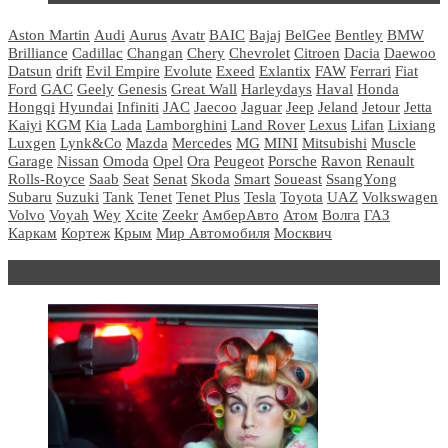
Aston Martin
Audi
Aurus
Avatr
BAIC
Bajaj
BelGee
Bentley
BMW
Brilliance
Cadillac
Changan
Chery
Chevrolet
Citroen
Dacia
Daewoo
Datsun
drift
Evil Empire
Evolute
Exeed
Exlantix
FAW
Ferrari
Fiat
Ford
GAC
Geely
Genesis
Great Wall
Harleydays
Haval
Honda
Hongqi
Hyundai
Infiniti
JAC
Jaecoo
Jaguar
Jeep
Jeland
Jetour
Jetta
Kaiyi
KGM
Kia
Lada
Lamborghini
Land Rover
Lexus
Lifan
Lixiang
Luxgen
Lynk&Co
Mazda
Mercedes
MG
MINI
Mitsubishi
Muscle
Garage
Nissan
Omoda
Opel
Ora
Peugeot
Porsche
Ravon
Renault
Rolls-Royce
Saab
Seat
Senat
Skoda
Smart
Soueast
SsangYong
Subaru
Suzuki
Tank
Tenet
Tenet Plus
Tesla
Toyota
UAZ
Volkswagen
Volvo
Voyah
Wey
Xcite
Zeekr
АмберАвто
Атом
Волга
ГАЗ
Каркам
Кортеж
Крым
Мир Автомобиля
Москвич
Блондинка за рулем