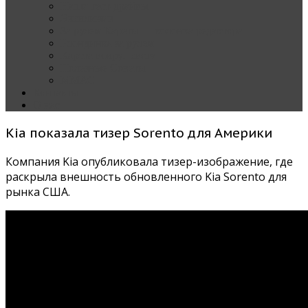
Наши тест-драйвы
Эксклюзив
За рулем Кареты — колонка редактора
Блондинка за рулем
Карета вокруг света
Полезные Советы
ММАС
Контакты
О нас
Kia показала тизер Sorento для Америки
Компания Kia опубликовала тизер-изображение, где
раскрыла внешность обновленного Kia Sorento для
рынка США.