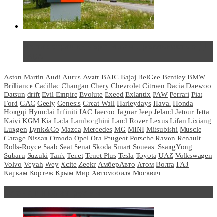
Не так страшен черт: мифы и реальность о ДЦ
LADA
Aston Martin
Audi
Aurus
Avatr
BAIC
Bajaj
BelGee
Bentley
BMW
Brilliance
Cadillac
Changan
Chery
Chevrolet
Citroen
Dacia
Daewoo
Datsun
drift
Evil Empire
Evolute
Exeed
Exlantix
FAW
Ferrari
Fiat
Ford
GAC
Geely
Genesis
Great Wall
Harleydays
Haval
Honda
Hongqi
Hyundai
Infiniti
JAC
Jaecoo
Jaguar
Jeep
Jeland
Jetour
Jetta
Kaiyi
KGM
Kia
Lada
Lamborghini
Land Rover
Lexus
Lifan
Lixiang
Luxgen
Lynk&Co
Mazda
Mercedes
MG
MINI
Mitsubishi
Muscle
Garage
Nissan
Omoda
Opel
Ora
Peugeot
Porsche
Ravon
Renault
Rolls-Royce
Saab
Seat
Senat
Skoda
Smart
Soueast
SsangYong
Subaru
Suzuki
Tank
Tenet
Tenet Plus
Tesla
Toyota
UAZ
Volkswagen
Volvo
Voyah
Wey
Xcite
Zeekr
АмберАвто
Атом
Волга
ГАЗ
Каркам
Кортеж
Крым
Мир Автомобиля
Москвич
Блондинка за рулем