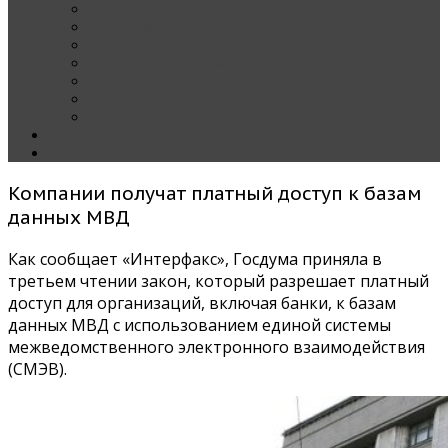
Наши тест-драйвы
Эксклюзив
За рулем Кареты — колонка редактора
Блондинка за рулем
Карета вокруг света
Полезные Советы
ММАС
Контакты
О нас
Компании получат платный доступ к базам
данных МВД
Как сообщает «Интерфакс», Госдума приняла в
третьем чтении закон, который разрешает платный
доступ для организаций, включая банки, к базам
данных МВД с использованием единой системы
межведомственного электронного взаимодействия
(СМЭВ).