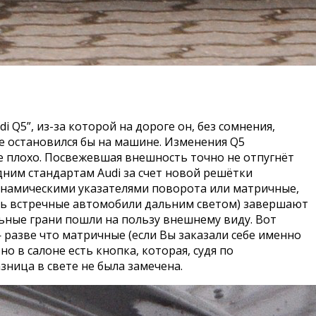
Q5”, из-за которой на дороге он, без сомнения,
е остановился бы на машине. Изменения Q5
е плохо. Посвежевшая внешность точно не отпугнёт
дним стандартам Audi за счет новой решётки
динамическими указателями поворота или матричные,
ять встречные автомобили дальним светом) завершают
ьные грани пошли на пользу внешнему виду. Вот
 разве что матричные (если Вы заказали себе именно
 в салоне есть кнопка, которая, судя по
ница в свете не была замечена.