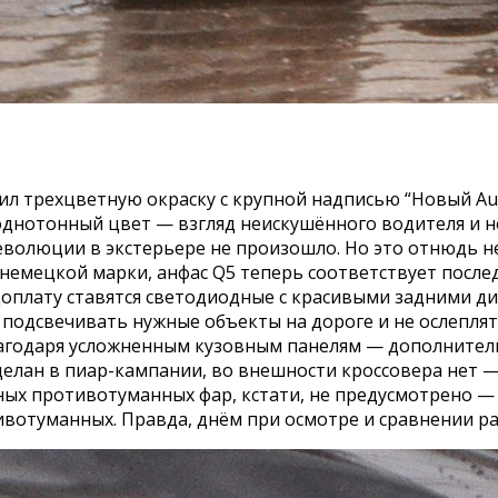
л трехцветную окраску с крупной надписью “Новый Audi 
однотонный цвет — взгляд неискушённого водителя и н
еволюции в экстерьере не произошло. Но это отнюдь н
немецкой марки, анфас Q5 теперь соответствует после
а доплату ставятся светодиодные с красивыми задними 
 подсвечивать нужные объекты на дороге и не ослепл
лагодаря усложненным кузовным панелям — дополнител
делан в пиар-кампании, во внешности кроссовера нет —
ых противотуманных фар, кстати, не предусмотрено — но
отуманных. Правда, днём при осмотре и сравнении раз