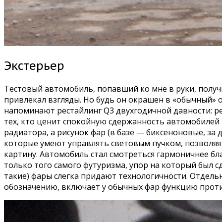
Экстерьер
Тестовый автомобиль, попавший ко мне в руки, получи
привлекал взгляды. Но будь он окрашен в «обычный» 
напоминают рестайлинг Q3 двухгодичной давности: р
тех, кто ценит спокойную сдержанность автомобилей 
радиатора, а рисунок фар (в базе — биксеноновые, з
которые умеют управлять световым пучком, позволяя
картину. Автомобиль стал смотреться гармоничнее б
только того самого футуризма, упор на который был с
такие) фары слегка придают технологичности. Отдельн
обозначению, включает у обычных фар функцию против