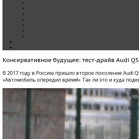
Наши тест-драйвы
Эксклюзив
За рулем Кареты — колонка редактора
Блондинка за рулем
Карета вокруг света
Полезные Советы
ММАС
Контакты
О нас
Консервативное будущее: тест-драйв Audi Q5
В 2017 году в Россию пришло второе поколение Audi Q5
«Автомобиль опередил время!» Так ли это и куда поде