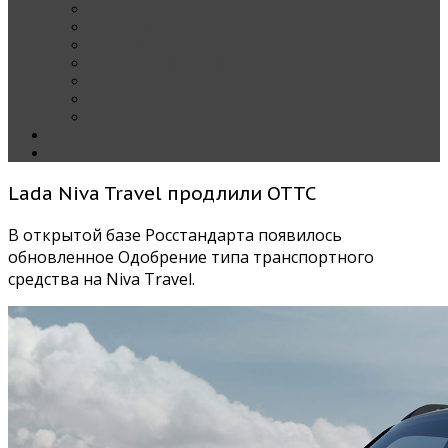
Наши тест-драйвы
Эксклюзив
За рулем Кареты — колонка редактора
Блондинка за рулем
Карета вокруг света
Полезные Советы
ММАС
Контакты
О нас
Lada Niva Travel продлили ОТТС
В открытой базе Росстандарта появилось
обновленное Одобрение типа транспортного
средства на Niva Travel.