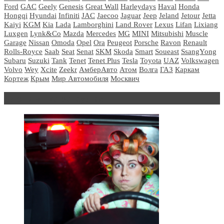
Ford
GAC
Geely
Genesis
Great Wall
Harleydays
Haval
Honda
Hongqi
Hyundai
Infiniti
JAC
Jaecoo
Jaguar
Jeep
Jeland
Jetour
Jetta
Kaiyi
KGM
Kia
Lada
Lamborghini
Land Rover
Lexus
Lifan
Lixiang
Luxgen
Lynk&Co
Mazda
Mercedes
MG
MINI
Mitsubishi
Muscle
Garage
Nissan
Omoda
Opel
Ora
Peugeot
Porsche
Ravon
Renault
Rolls-Royce
Saab
Seat
Senat
SKM
Skoda
Smart
Soueast
SsangYong
Subaru
Suzuki
Tank
Tenet
Tenet Plus
Tesla
Toyota
UAZ
Volkswagen
Volvo
Wey
Xcite
Zeekr
АмберАвто
Атом
Волга
ГАЗ
Каркам
Кортеж
Крым
Мир Автомобиля
Москвич
Блондинка за рулем