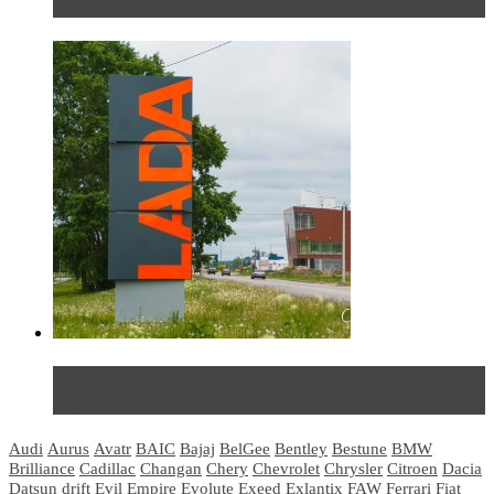
международного автосалона 20...
Не так страшен черт: мифы и реальность о ДЦ
LADA
Audi
Aurus
Avatr
BAIC
Bajaj
BelGee
Bentley
Bestune
BMW
Brilliance
Cadillac
Changan
Chery
Chevrolet
Chrysler
Citroen
Dacia
Datsun
drift
Evil Empire
Evolute
Exeed
Exlantix
FAW
Ferrari
Fiat