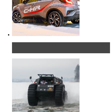
Тест-драйв Toyota C-HR: идеальный качок для
России