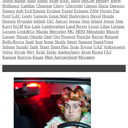
Aston Martin
Audi
Aurus
Avatr
BAIC
Bajaj
BelGee
Bentley
BMW
Brilliance
Cadillac
Changan
Chery
Chevrolet
Citroen
Dacia
Daewoo
Datsun
drift
Evil Empire
Evolute
Exeed
Exlantix
FAW
Ferrari
Fiat
Ford
GAC
Geely
Genesis
Great Wall
Harleydays
Haval
Honda
Hongqi
Hyundai
Infiniti
JAC
Jaecoo
Jaguar
Jeep
Jeland
Jetour
Jetta
Kaiyi
KGM
Kia
Lada
Lamborghini
Land Rover
Lexus
Lifan
Lixiang
Luxgen
Lynk&Co
Mazda
Mercedes
MG
MINI
Mitsubishi
Muscle
Garage
Nissan
Omoda
Opel
Ora
Peugeot
Porsche
Ravon
Renault
Rolls-Royce
Saab
Seat
Senat
Skoda
Smart
Soueast
SsangYong
Subaru
Suzuki
Tank
Tenet
Tenet Plus
Tesla
Toyota
UAZ
Volkswagen
Volvo
Voyah
Wey
Xcite
Zeekr
АмберАвто
Атом
Волга
ГАЗ
Каркам
Кортеж
Крым
Мир Автомобиля
Москвич
Блондинка за рулем