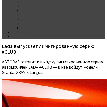
Наши тест-драйвы
Эксклюзив
За рулем Кареты — колонка редактора
Блондинка за рулем
Карета вокруг света
Полезные Советы
ММАС
Контакты
О нас
Lada выпускает лимитированную серию
#CLUB
АВТОВАЗ готовит к выпуску лимитированную серию
автомобилей LADA #CLUB — в нее войдут модели
Granta, XRAY и Largus.