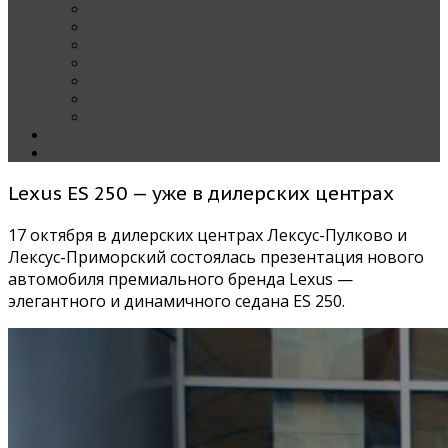
Наши тест-драйвы
Эксклюзив
За рулем Кареты — колонка редактора
Блондинка за рулем
Карета вокруг света
Полезные Советы
ММАС
Контакты
О нас
Lexus ES 250 — уже в дилерских центрах
17 октября в дилерских центрах Лексус-Пулково и
Лексус-Приморский состоялась презентация нового
автомобиля премиального бренда Lexus —
элегантного и динамичного седана ES 250.