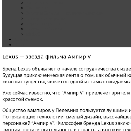
Наши тест-драйвы
Эксклюзив
За рулем Кареты — колонка редактора
Блондинка за рулем
Карета вокруг света
Полезные Советы
ММАС
Контакты
О нас
Lexus — звезда фильма Ампир V
Бренд Lexus объявляет о начале сотрудничества с из
Будущая приключенческая лента о том, как обычный ю
«высших существ», является одной из самых ожидаемы
Уже сейчас известно, что “Ампир V” привлечет зрите
красотой съемок.
Общество вампиров у Пелевина пользуется лучшими из
Потрясающие технологии, смелый дизайн, высочайшее 
персонажей “Ампир V”. Философия бренда Lexus заклю
эмоции, производительность в страсть, а высокие тех