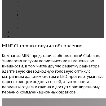
Наши тест-драйвы
Эксклюзив
За рулем Кареты — колонка редактора
Блондинка за рулем
Карета вокруг света
Полезные Советы
ММАС
Контакты
О нас
MINI Clubman получил обновление
Компания MINI представила обновленный Clubman.
Универсал получил косметические изменения во
внешности, в том числе другую решетку радиатора,
адаптивную светодиодную головную оптику с
матричным дальним светом и LED-противотуманные
фары с кольцом ходовых огней, а также новые
варианты отделки салона и доступ с расширенному
перечню коммуникационных сервисов.