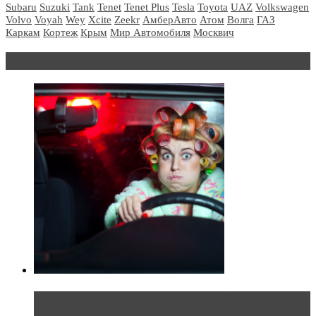
Subaru
Suzuki
Tank
Tenet
Tenet Plus
Tesla
Toyota
UAZ
Volkswagen
Volvo
Voyah
Wey
Xcite
Zeekr
АмберАвто
Атом
Волга
ГАЗ
Каркам
Кортеж
Крым
Мир Автомобиля
Москвич
Блондинка за рулем
Блондинка в автосервисе: первый раз всегда
больно