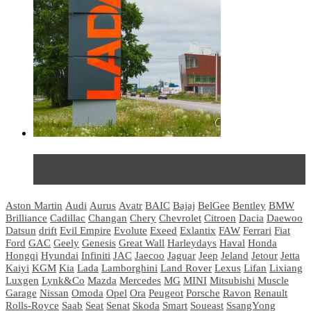
Не так страшен черт: мифы и реальность о ДЦ
LADA
Aston Martin
Audi
Aurus
Avatr
BAIC
Bajaj
BelGee
Bentley
BMW
Brilliance
Cadillac
Changan
Chery
Chevrolet
Citroen
Dacia
Daewoo
Datsun
drift
Evil Empire
Evolute
Exeed
Exlantix
FAW
Ferrari
Fiat
Ford
GAC
Geely
Genesis
Great Wall
Harleydays
Haval
Honda
Hongqi
Hyundai
Infiniti
JAC
Jaecoo
Jaguar
Jeep
Jeland
Jetour
Jetta
Kaiyi
KGM
Kia
Lada
Lamborghini
Land Rover
Lexus
Lifan
Lixiang
Luxgen
Lynk&Co
Mazda
Mercedes
MG
MINI
Mitsubishi
Muscle
Garage
Nissan
Omoda
Opel
Ora
Peugeot
Porsche
Ravon
Renault
Rolls-Royce
Saab
Seat
Senat
Skoda
Smart
Soueast
SsangYong