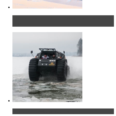
Тест-драйв Toyota C-HR: идеальный качок для
России
«Шерп» — свобода выбора пути