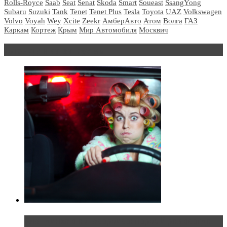
Rolls-Royce
Saab
Seat
Senat
Skoda
Smart
Soueast
SsangYong
Subaru
Suzuki
Tank
Tenet
Tenet Plus
Tesla
Toyota
UAZ
Volkswagen
Volvo
Voyah
Wey
Xcite
Zeekr
АмберАвто
Атом
Волга
ГАЗ
Каркам
Кортеж
Крым
Мир Автомобиля
Москвич
Блондинка за рулем
Блондинка в автосервисе: первый раз всегда