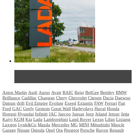
Не так страшен черт: мифы и реальность о ДЦ
LADA
Aston Martin
Audi
Aurus
Avatr
BAIC
Bajaj
BelGee
Bentley
BMW
Brilliance
Cadillac
Changan
Chery
Chevrolet
Citroen
Dacia
Daewoo
Datsun
drift
Evil Empire
Evolute
Exeed
Exlantix
FAW
Ferrari
Fiat
Ford
GAC
Geely
Genesis
Great Wall
Harleydays
Haval
Honda
Hongqi
Hyundai
Infiniti
JAC
Jaecoo
Jaguar
Jeep
Jeland
Jetour
Jetta
Kaiyi
KGM
Kia
Lada
Lamborghini
Land Rover
Lexus
Lifan
Lixiang
Luxgen
Lynk&Co
Mazda
Mercedes
MG
MINI
Mitsubishi
Muscle
Garage
Nissan
Omoda
Opel
Ora
Peugeot
Porsche
Ravon
Renault