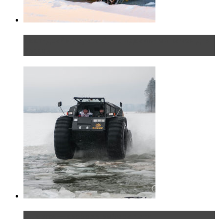
Тест-драйв Toyota C-HR: идеальный качок для
России
«Шерп» — свобода выбора пути