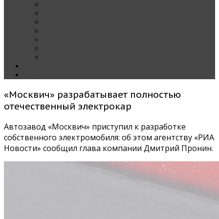
Наши тест-драйвы
Эксклюзив
За рулем Кареты — колонка редактора
Блондинка за рулем
Карета вокруг света
Полезные Советы
ММАС
Контакты
О нас
«Москвич» разрабатывает полностью
отечественный электрокар
Автозавод «Москвич» приступил к разработке
собственного электромобиля: об этом агентству «РИА
Новости» сообщил глава компании Дмитрий Пронин.