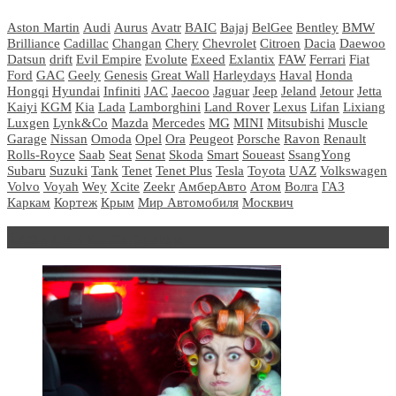
Aston Martin
Audi
Aurus
Avatr
BAIC
Bajaj
BelGee
Bentley
BMW
Brilliance
Cadillac
Changan
Chery
Chevrolet
Citroen
Dacia
Daewoo
Datsun
drift
Evil Empire
Evolute
Exeed
Exlantix
FAW
Ferrari
Fiat
Ford
GAC
Geely
Genesis
Great Wall
Harleydays
Haval
Honda
Hongqi
Hyundai
Infiniti
JAC
Jaecoo
Jaguar
Jeep
Jeland
Jetour
Jetta
Kaiyi
KGM
Kia
Lada
Lamborghini
Land Rover
Lexus
Lifan
Lixiang
Luxgen
Lynk&Co
Mazda
Mercedes
MG
MINI
Mitsubishi
Muscle
Garage
Nissan
Omoda
Opel
Ora
Peugeot
Porsche
Ravon
Renault
Rolls-Royce
Saab
Seat
Senat
Skoda
Smart
Soueast
SsangYong
Subaru
Suzuki
Tank
Tenet
Tenet Plus
Tesla
Toyota
UAZ
Volkswagen
Volvo
Voyah
Wey
Xcite
Zeekr
АмберАвто
Атом
Волга
ГАЗ
Каркам
Кортеж
Крым
Мир Автомобиля
Москвич
Блондинка за рулем