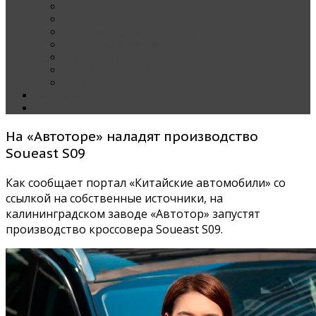
Наши тест-драйвы
Эксклюзив
За рулем Кареты — колонка редактора
Блондинка за рулем
Карета вокруг света
Полезные Советы
ММАС
Контакты
О нас
На «Автоторе» наладят производство
Soueast S09
Как сообщает портал «Китайские автомобили» со
ссылкой на собственные источники, на
калининградском заводе «Автотор» запустят
производство кроссовера Soueast S09.