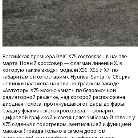
Российская премьера BAIC X75 состоялась в начале
марта. Новый кроссовер — флагман линейки X, в
которую также входят модели X35, X55 и X7, по
габаритам он сопоставим с Hyundai Santa Fe. Сборка
новинки налажена на калининградском заводе
«Автотор». X75 можно узнать по безрамочной
радиаторной решетке, над которой расположена
диодная полоса, протянувшаяся от фары до фары.
Сзади у флагманского кроссовера — фонари с
цифровой графикой и светящаяся эмблема. В салоне у
X75 сиденья с подогревом, вентиляцией и функцией
массажа (правда только в самом дорогом
исполнении), семидюймовая цифровая панель