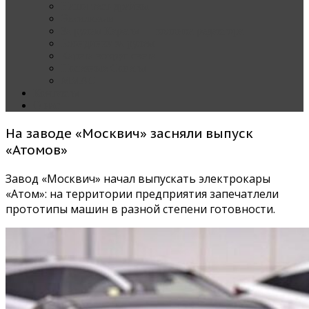
Наши тест-драйвы
Эксклюзив
За рулем Кареты — колонка редактора
Блондинка за рулем
Карета вокруг света
Полезные Советы
ММАС
Контакты
О нас
На заводе «Москвич» засняли выпуск
«Атомов»
Завод «Москвич» начал выпускать электрокары
«Атом»: на территории предприятия запечатлели
прототипы машин в разной степени готовности.