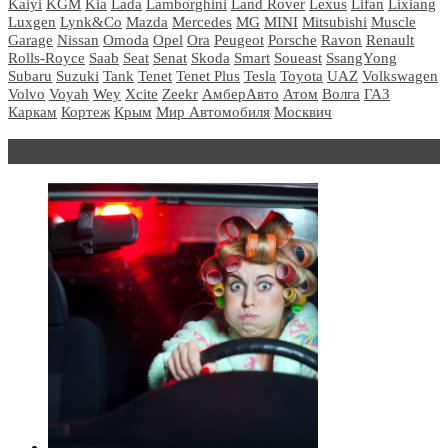
Kaiyi
KGM
Kia
Lada
Lamborghini
Land Rover
Lexus
Lifan
Lixiang
Luxgen
Lynk&Co
Mazda
Mercedes
MG
MINI
Mitsubishi
Muscle
Garage
Nissan
Omoda
Opel
Ora
Peugeot
Porsche
Ravon
Renault
Rolls-Royce
Saab
Seat
Senat
Skoda
Smart
Soueast
SsangYong
Subaru
Suzuki
Tank
Tenet
Tenet Plus
Tesla
Toyota
UAZ
Volkswagen
Volvo
Voyah
Wey
Xcite
Zeekr
АмберАвто
Атом
Волга
ГАЗ
Каркам
Кортеж
Крым
Мир Автомобиля
Москвич
Блондинка за рулем