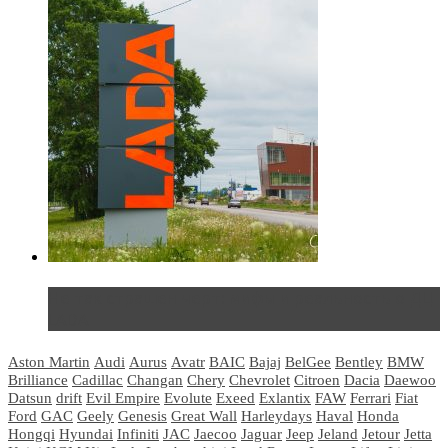
Не так страшен черт: мифы и реальность о ДЦ
LADA
Aston Martin
Audi
Aurus
Avatr
BAIC
Bajaj
BelGee
Bentley
BMW
Brilliance
Cadillac
Changan
Chery
Chevrolet
Citroen
Dacia
Daewoo
Datsun
drift
Evil Empire
Evolute
Exeed
Exlantix
FAW
Ferrari
Fiat
Ford
GAC
Geely
Genesis
Great Wall
Harleydays
Haval
Honda
Hongqi
Hyundai
Infiniti
JAC
Jaecoo
Jaguar
Jeep
Jeland
Jetour
Jetta