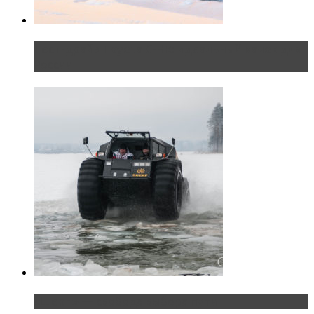
Тест-драйв Toyota C-HR: идеальный качок для
России
«Шерп» — свобода выбора пути