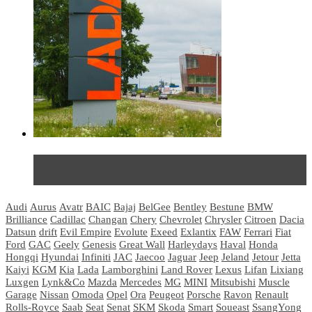
Не так страшен черт: мифы и реальность о ДЦ
LADA
Audi
Aurus
Avatr
BAIC
Bajaj
BelGee
Bentley
Bestune
BMW
Brilliance
Cadillac
Changan
Chery
Chevrolet
Chrysler
Citroen
Dacia
Datsun
drift
Evil Empire
Evolute
Exeed
Exlantix
FAW
Ferrari
Fiat
Ford
GAC
Geely
Genesis
Great Wall
Harleydays
Haval
Honda
Hongqi
Hyundai
Infiniti
JAC
Jaecoo
Jaguar
Jeep
Jeland
Jetour
Jetta
Kaiyi
KGM
Kia
Lada
Lamborghini
Land Rover
Lexus
Lifan
Lixiang
Luxgen
Lynk&Co
Mazda
Mercedes
MG
MINI
Mitsubishi
Muscle
Garage
Nissan
Omoda
Opel
Ora
Peugeot
Porsche
Ravon
Renault
Rolls-Royce
Saab
Seat
Senat
SKM
Skoda
Smart
Soueast
SsangYong