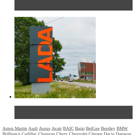
Прямая трансляция с Московского
международного автосалона 20...
Не так страшен черт: мифы и реальность о ДЦ
LADA
Aston Martin
Audi
Aurus
Avatr
BAIC
Bajaj
BelGee
Bentley
BMW
Brilliance
Cadillac
Changan
Chery
Chevrolet
Citroen
Dacia
Daewoo