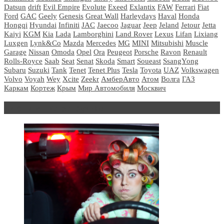
Datsun
drift
Evil Empire
Evolute
Exeed
Exlantix
FAW
Ferrari
Fiat
Ford
GAC
Geely
Genesis
Great Wall
Harleydays
Haval
Honda
Hongqi
Hyundai
Infiniti
JAC
Jaecoo
Jaguar
Jeep
Jeland
Jetour
Jetta
Kaiyi
KGM
Kia
Lada
Lamborghini
Land Rover
Lexus
Lifan
Lixiang
Luxgen
Lynk&Co
Mazda
Mercedes
MG
MINI
Mitsubishi
Muscle
Garage
Nissan
Omoda
Opel
Ora
Peugeot
Porsche
Ravon
Renault
Rolls-Royce
Saab
Seat
Senat
Skoda
Smart
Soueast
SsangYong
Subaru
Suzuki
Tank
Tenet
Tenet Plus
Tesla
Toyota
UAZ
Volkswagen
Volvo
Voyah
Wey
Xcite
Zeekr
АмберАвто
Атом
Волга
ГАЗ
Каркам
Кортеж
Крым
Мир Автомобиля
Москвич
Блондинка за рулем