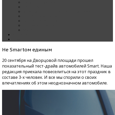
Наши тест-драйвы
Эксклюзив
За рулем Кареты — колонка редактора
Блондинка за рулем
Карета вокруг света
Полезные Советы
ММАС
Контакты
О нас
Не Smartом единым
20 сентября на Дворцовой площади прошел
показательный тест-драйв автомобилей Smart. Наша
редакция приехала повеселиться на этот праздник в
составе 3-х человек. И все мы спорили о своих
впечатлениях об этом неоднозначном автомобиле.