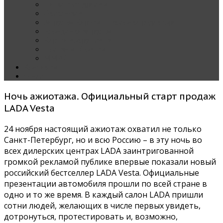
Наши тест-драйвы
Эксклюзив
За рулем Кареты — колонка редактора
Блондинка за рулем
Карета вокруг света
Полезные Советы
ММАС
Контакты
О нас
Ночь ажиотажа. Официальный старт продаж
LADA Vesta
24 ноября настоящий ажиотаж охватил не только
Санкт-Петербург, но и всю Россию – в эту ночь во
всех дилерских центрах LADA заинтригованной
громкой рекламой публике впервые показали новый
российский бестселлер LADA Vesta. Официальные
презентации автомобиля прошли по всей стране в
одно и то же время. В каждый салон LADA пришли
сотни людей, желающих в числе первых увидеть,
дотронуться, протестировать и, возможно,