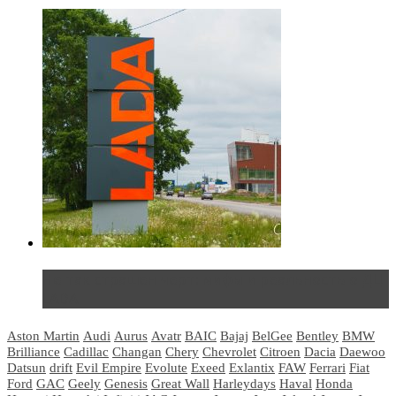
Не так страшен черт: мифы и реальность о ДЦ
LADA
Aston Martin
Audi
Aurus
Avatr
BAIC
Bajaj
BelGee
Bentley
BMW
Brilliance
Cadillac
Changan
Chery
Chevrolet
Citroen
Dacia
Daewoo
Datsun
drift
Evil Empire
Evolute
Exeed
Exlantix
FAW
Ferrari
Fiat
Ford
GAC
Geely
Genesis
Great Wall
Harleydays
Haval
Honda