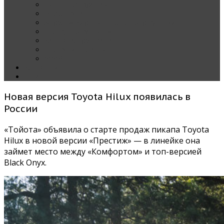
Наши тест-драйвы
Эксклюзив
За рулем Кареты — колонка редактора
Блондинка за рулем
Карета вокруг света
Полезные Советы
ММАС
Контакты
О нас
Новая версия Toyota Hilux появилась в
России
«Тойота» объявила о старте продаж пикапа Toyota
Hilux в новой версии «Престиж» — в линейке она
займет место между «Комфортом» и топ-версией
Black Onyx.