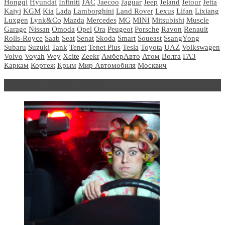
Hongqi
Hyundai
Infiniti
JAC
Jaecoo
Jaguar
Jeep
Jeland
Jetour
Jetta
Kaiyi
KGM
Kia
Lada
Lamborghini
Land Rover
Lexus
Lifan
Lixiang
Luxgen
Lynk&Co
Mazda
Mercedes
MG
MINI
Mitsubishi
Muscle
Garage
Nissan
Omoda
Opel
Ora
Peugeot
Porsche
Ravon
Renault
Rolls-Royce
Saab
Seat
Senat
Skoda
Smart
Soueast
SsangYong
Subaru
Suzuki
Tank
Tenet
Tenet Plus
Tesla
Toyota
UAZ
Volkswagen
Volvo
Voyah
Wey
Xcite
Zeekr
АмберАвто
Атом
Волга
ГАЗ
Каркам
Кортеж
Крым
Мир Автомобиля
Москвич
Блондинка за рулем