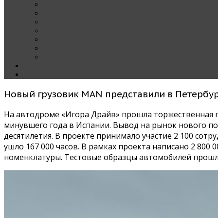
Наши тест-драйвы
Эксклюзив
За рулем Кареты — колонка редактора
Блондинка за рулем
Карета вокруг света
Полезные Советы
ММАС
Контакты
О нас
Новый грузовик MAN представили в Петербу
На автодроме «Игора Драйв» прошла торжественная 
минувшего года в Испании. Вывод на рынок нового п
десятилетия. В проекте принимало участие 2 100 сотр
ушло 167 000 часов. В рамках проекта написано 2 800
номенклатуры. Тестовые образцы автомобилей прошли