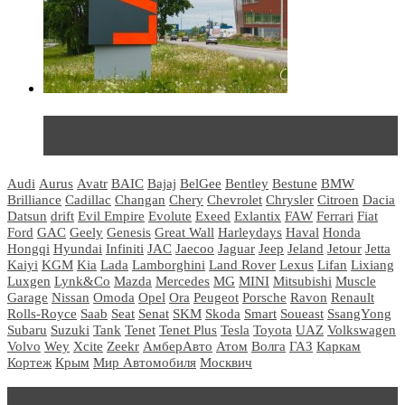
Не так страшен черт: мифы и реальность о ДЦ
LADA
Audi
Aurus
Avatr
BAIC
Bajaj
BelGee
Bentley
Bestune
BMW
Brilliance
Cadillac
Changan
Chery
Chevrolet
Chrysler
Citroen
Dacia
Datsun
drift
Evil Empire
Evolute
Exeed
Exlantix
FAW
Ferrari
Fiat
Ford
GAC
Geely
Genesis
Great Wall
Harleydays
Haval
Honda
Hongqi
Hyundai
Infiniti
JAC
Jaecoo
Jaguar
Jeep
Jeland
Jetour
Jetta
Kaiyi
KGM
Kia
Lada
Lamborghini
Land Rover
Lexus
Lifan
Lixiang
Luxgen
Lynk&Co
Mazda
Mercedes
MG
MINI
Mitsubishi
Muscle
Garage
Nissan
Omoda
Opel
Ora
Peugeot
Porsche
Ravon
Renault
Rolls-Royce
Saab
Seat
Senat
SKM
Skoda
Smart
Soueast
SsangYong
Subaru
Suzuki
Tank
Tenet
Tenet Plus
Tesla
Toyota
UAZ
Volkswagen
Volvo
Wey
Xcite
Zeekr
АмберАвто
Атом
Волга
ГАЗ
Каркам
Кортеж
Крым
Мир Автомобиля
Москвич
Блондинка за рулем