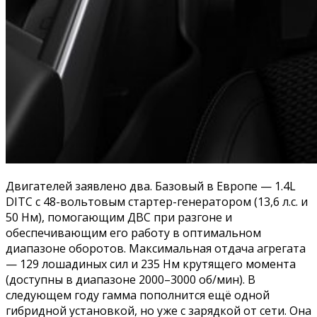
Двигателей заявлено два. Базовый в Европе — 1.4L
DITC с 48-вольтовым стартер-генератором (13,6 л.с. и
50 Нм), помогающим ДВС при разгоне и
обеспечивающим его работу в оптимальном
диапазоне оборотов. Максимальная отдача агрегата
— 129 лошадиных сил и 235 Нм крутящего момента
(доступны в диапазоне 2000–3000 об/мин). В
следующем году гамма пополнится ещё одной
гибридной установкой, но уже с зарядкой от сети. Она