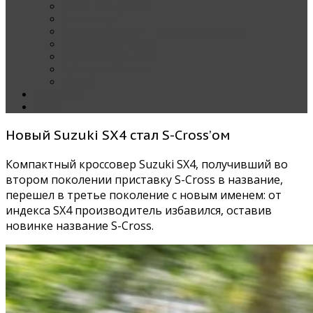
Наши тест-драйвы
Эксклюзив
За рулем Кареты — колонка редактора
Блондинка за рулем
Карета вокруг света
Полезные Советы
ММАС
Контакты
О нас
Новый Suzuki SX4 стал S-Cross’ом
Компактный кроссовер Suzuki SX4, получивший во
втором поколении приставку S-Cross в название,
перешел в третье поколение с новым именем: от
индекса SX4 производитель избавился, оставив
новинке название S-Cross.