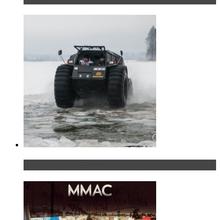
«Шерп» — свобода выбора пути