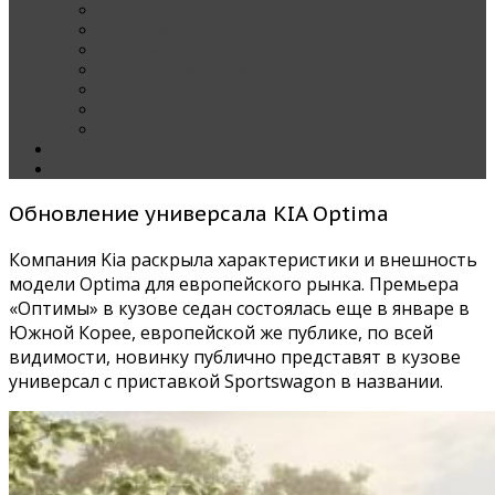
Наши тест-драйвы
Эксклюзив
За рулем Кареты — колонка редактора
Блондинка за рулем
Карета вокруг света
Полезные Советы
ММАС
Контакты
О нас
Обновление универсала KIA Optima
Компания Kia раскрыла характеристики и внешность
модели Optima для европейского рынка. Премьера
«Оптимы» в кузове седан состоялась еще в январе в
Южной Корее, европейской же публике, по всей
видимости, новинку публично представят в кузове
универсал с приставкой Sportswagon в названии.