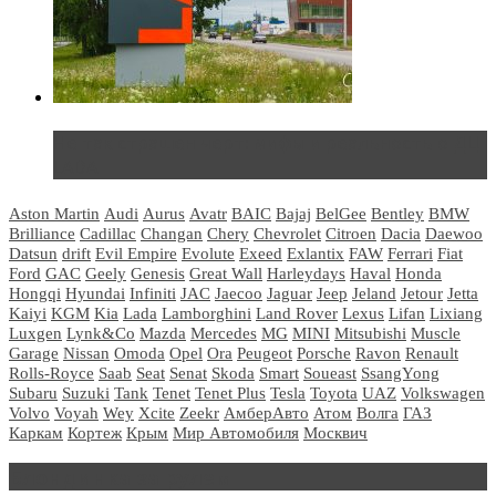
Не так страшен черт: мифы и реальность о ДЦ
LADA
Aston Martin
Audi
Aurus
Avatr
BAIC
Bajaj
BelGee
Bentley
BMW
Brilliance
Cadillac
Changan
Chery
Chevrolet
Citroen
Dacia
Daewoo
Datsun
drift
Evil Empire
Evolute
Exeed
Exlantix
FAW
Ferrari
Fiat
Ford
GAC
Geely
Genesis
Great Wall
Harleydays
Haval
Honda
Hongqi
Hyundai
Infiniti
JAC
Jaecoo
Jaguar
Jeep
Jeland
Jetour
Jetta
Kaiyi
KGM
Kia
Lada
Lamborghini
Land Rover
Lexus
Lifan
Lixiang
Luxgen
Lynk&Co
Mazda
Mercedes
MG
MINI
Mitsubishi
Muscle
Garage
Nissan
Omoda
Opel
Ora
Peugeot
Porsche
Ravon
Renault
Rolls-Royce
Saab
Seat
Senat
Skoda
Smart
Soueast
SsangYong
Subaru
Suzuki
Tank
Tenet
Tenet Plus
Tesla
Toyota
UAZ
Volkswagen
Volvo
Voyah
Wey
Xcite
Zeekr
АмберАвто
Атом
Волга
ГАЗ
Каркам
Кортеж
Крым
Мир Автомобиля
Москвич
Блондинка за рулем