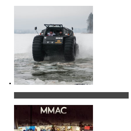
«Шерп» — свобода выбора пути