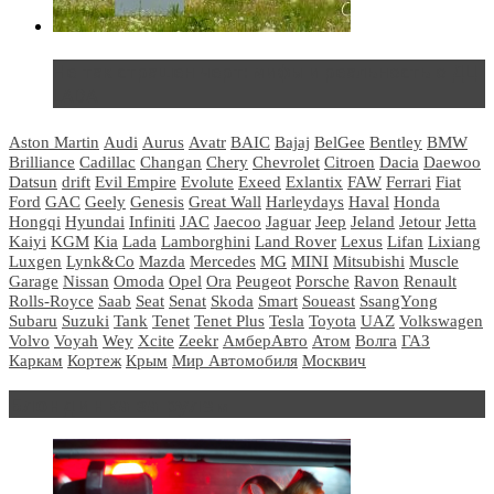
Не так страшен черт: мифы и реальность о ДЦ
LADA
Aston Martin
Audi
Aurus
Avatr
BAIC
Bajaj
BelGee
Bentley
BMW
Brilliance
Cadillac
Changan
Chery
Chevrolet
Citroen
Dacia
Daewoo
Datsun
drift
Evil Empire
Evolute
Exeed
Exlantix
FAW
Ferrari
Fiat
Ford
GAC
Geely
Genesis
Great Wall
Harleydays
Haval
Honda
Hongqi
Hyundai
Infiniti
JAC
Jaecoo
Jaguar
Jeep
Jeland
Jetour
Jetta
Kaiyi
KGM
Kia
Lada
Lamborghini
Land Rover
Lexus
Lifan
Lixiang
Luxgen
Lynk&Co
Mazda
Mercedes
MG
MINI
Mitsubishi
Muscle
Garage
Nissan
Omoda
Opel
Ora
Peugeot
Porsche
Ravon
Renault
Rolls-Royce
Saab
Seat
Senat
Skoda
Smart
Soueast
SsangYong
Subaru
Suzuki
Tank
Tenet
Tenet Plus
Tesla
Toyota
UAZ
Volkswagen
Volvo
Voyah
Wey
Xcite
Zeekr
АмберАвто
Атом
Волга
ГАЗ
Каркам
Кортеж
Крым
Мир Автомобиля
Москвич
Блондинка за рулем