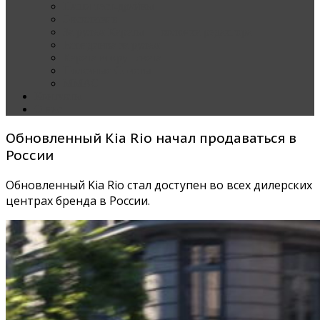
Наши тест-драйвы
Эксклюзив
За рулем Кареты — колонка редактора
Блондинка за рулем
Карета вокруг света
Полезные Советы
ММАС
Контакты
О нас
Обновленный Kia Rio начал продаваться в
России
Обновленный Kia Rio стал доступен во всех дилерских
центрах бренда в России.