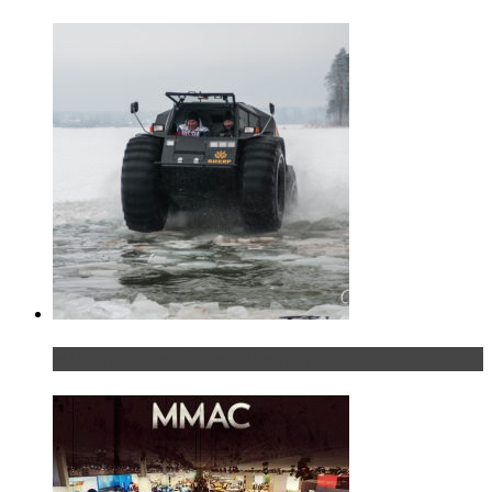
«Шерп» — свобода выбора пути