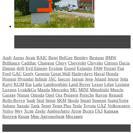
Не так страшен черт: мифы и реальность о ДЦ
LADA
Audi
Aurus
Avatr
BAIC
Bajaj
BelGee
Bentley
Bestune
BMW
Brilliance
Cadillac
Changan
Chery
Chevrolet
Chrysler
Citroen
Dacia
Datsun
drift
Evil Empire
Evolute
Exeed
Exlantix
FAW
Ferrari
Fiat
Ford
GAC
Geely
Genesis
Great Wall
Harleydays
Haval
Honda
Hongqi
Hyundai
Infiniti
JAC
Jaecoo
Jaguar
Jeep
Jeland
Jetour
Jetta
Kaiyi
KGM
Kia
Lada
Lamborghini
Land Rover
Lexus
Lifan
Lixiang
Luxgen
Lynk&Co
Mazda
Mercedes
MG
MINI
Mitsubishi
Muscle
Garage
Nissan
Omoda
Opel
Ora
Peugeot
Porsche
Ravon
Renault
Rolls-Royce
Saab
Seat
Senat
SKM
Skoda
Smart
Soueast
SsangYong
Subaru
Suzuki
Tank
Tenet
Tenet Plus
Tesla
Toyota
UAZ
Volkswagen
Volvo
Wey
Xcite
Zeekr
АмберАвто
Атом
Волга
ГАЗ
Каркам
Кортеж
Крым
Мир Автомобиля
Москвич
Блондинка за рулем