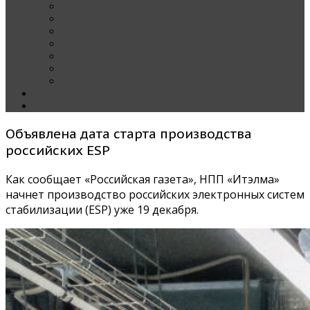
Наши тест-драйвы
Эксклюзив
За рулем Кареты — колонка редактора
Блондинка за рулем
Карета вокруг света
Полезные Советы
ММАС
Контакты
О нас
Объявлена дата старта производства
российских ESP
Как сообщает «Российская газета», НПП «Итэлма»
начнет производство российских электронных систем
стабилизации (ESP) уже 19 декабря.