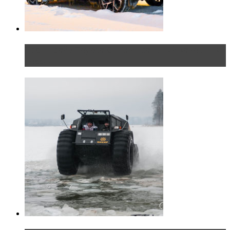
Тест-драйв Toyota C-HR: идеальный качок для
России