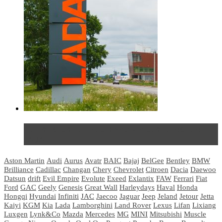
Не так страшен черт: мифы и реальность о ДЦ
LADA
Aston Martin
Audi
Aurus
Avatr
BAIC
Bajaj
BelGee
Bentley
BMW
Brilliance
Cadillac
Changan
Chery
Chevrolet
Citroen
Dacia
Daewoo
Datsun
drift
Evil Empire
Evolute
Exeed
Exlantix
FAW
Ferrari
Fiat
Ford
GAC
Geely
Genesis
Great Wall
Harleydays
Haval
Honda
Hongqi
Hyundai
Infiniti
JAC
Jaecoo
Jaguar
Jeep
Jeland
Jetour
Jetta
Kaiyi
KGM
Kia
Lada
Lamborghini
Land Rover
Lexus
Lifan
Lixiang
Luxgen
Lynk&Co
Mazda
Mercedes
MG
MINI
Mitsubishi
Muscle