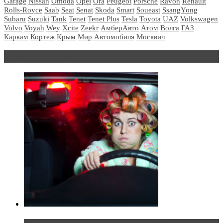
Garage
Nissan
Omoda
Opel
Ora
Peugeot
Porsche
Ravon
Renault
Rolls-Royce
Saab
Seat
Senat
Skoda
Smart
Soueast
SsangYong
Subaru
Suzuki
Tank
Tenet
Tenet Plus
Tesla
Toyota
UAZ
Volkswagen
Volvo
Voyah
Wey
Xcite
Zeekr
АмберАвто
Атом
Волга
ГАЗ
Каркам
Кортеж
Крым
Мир Автомобиля
Москвич
Блондинка за рулем