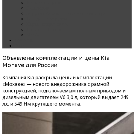
Наши тест-драйвы
Эксклюзив
За рулем Кареты — колонка редактора
Блондинка за рулем
Карета вокруг света
Полезные Советы
ММАС
Контакты
О нас
Объявлены комплектации и цены Kia
Mohave для России
Компания Kia раскрыла цены и комплектации
«Мохаве» — нового внедорожника с рамной
конструкцией, подключаемым полным приводом и
дизельным двигателем V6 3,0 л, который выдает 249
л.с. и 549 Нм крутящего момента.