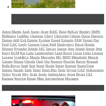
Не так страшен черт: мифы и реальность о ДЦ
LADA
Aston Martin
Audi
Aurus
Avatr
BAIC
Bajaj
BelGee
Bentley
BMW
Brilliance
Cadillac
Changan
Chery
Chevrolet
Citroen
Dacia
Daewoo
Datsun
drift
Evil Empire
Evolute
Exeed
Exlantix
FAW
Ferrari
Fiat
Ford
GAC
Geely
Genesis
Great Wall
Harleydays
Haval
Honda
Hongqi
Hyundai
Infiniti
JAC
Jaecoo
Jaguar
Jeep
Jeland
Jetour
Jetta
Kaiyi
KGM
Kia
Lada
Lamborghini
Land Rover
Lexus
Lifan
Lixiang
Luxgen
Lynk&Co
Mazda
Mercedes
MG
MINI
Mitsubishi
Muscle
Garage
Nissan
Omoda
Opel
Ora
Peugeot
Porsche
Ravon
Renault
Rolls-Royce
Saab
Seat
Senat
Skoda
Smart
Soueast
SsangYong
Subaru
Suzuki
Tank
Tenet
Tenet Plus
Tesla
Toyota
UAZ
Volkswagen
Volvo
Voyah
Wey
Xcite
Zeekr
АмберАвто
Атом
Волга
ГАЗ
Каркам
Кортеж
Крым
Мир Автомобиля
Москвич
Блондинка за рулем