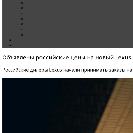
Наши тест-драйвы
Эксклюзив
За рулем Кареты — колонка редактора
Блондинка за рулем
Карета вокруг света
Полезные Советы
ММАС
Контакты
О нас
Объявлены российские цены на новый Lexus
Российские дилеры Lexus начали принимать заказы на