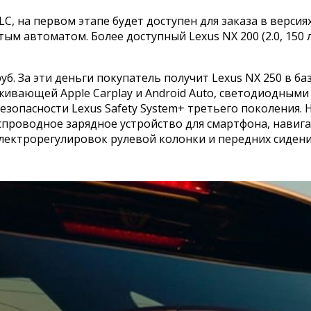
на первом этапе будет доступен для заказа в версиях NX 25
м автоматом. Более доступный Lexus NX 200 (2.0, 150 
руб. За эти деньги покупатель получит Lexus NX 250 в 
вающей Apple Carplay и Android Auto, светодиодными 
пасности Lexus Safety System+ третьего поколения. На 
спроводное зарядное устройство для смартфона, навиг
 электрорегулировок рулевой колонки и передних сидени