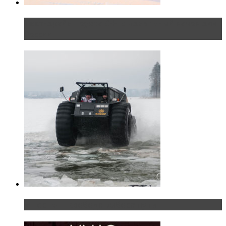
Тест-драйв Toyota C-HR: идеальный качок для
России
«Шерп» — свобода выбора пути