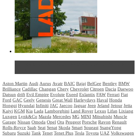
Не так страшен черт: мифы и реальность о ДЦ
LADA
Aston Martin
Audi
Aurus
Avatr
BAIC
Bajaj
BelGee
Bentley
BMW
Brilliance
Cadillac
Changan
Chery
Chevrolet
Citroen
Dacia
Daewoo
Datsun
drift
Evil Empire
Evolute
Exeed
Exlantix
FAW
Ferrari
Fiat
Ford
GAC
Geely
Genesis
Great Wall
Harleydays
Haval
Honda
Hongqi
Hyundai
Infiniti
JAC
Jaecoo
Jaguar
Jeep
Jeland
Jetour
Jetta
Kaiyi
KGM
Kia
Lada
Lamborghini
Land Rover
Lexus
Lifan
Lixiang
Luxgen
Lynk&Co
Mazda
Mercedes
MG
MINI
Mitsubishi
Muscle
Garage
Nissan
Omoda
Opel
Ora
Peugeot
Porsche
Ravon
Renault
Rolls-Royce
Saab
Seat
Senat
Skoda
Smart
Soueast
SsangYong
Subaru
Suzuki
Tank
Tenet
Tenet Plus
Tesla
Toyota
UAZ
Volkswagen