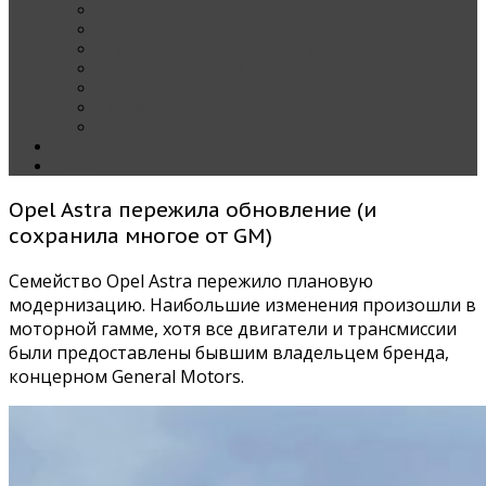
Наши тест-драйвы
Эксклюзив
За рулем Кареты — колонка редактора
Блондинка за рулем
Карета вокруг света
Полезные Советы
ММАС
Контакты
О нас
Opel Astra пережила обновление (и
сохранила многое от GM)
Семейство Opel Astra пережило плановую
модернизацию. Наибольшие изменения произошли в
моторной гамме, хотя все двигатели и трансмиссии
были предоставлены бывшим владельцем бренда,
концерном General Motors.