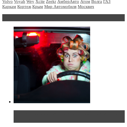
Volvo
Voyah
Wey
Xcite
Zeekr
АмберАвто
Атом
Волга
ГАЗ
Каркам
Кортеж
Крым
Мир Автомобиля
Москвич
Блондинка за рулем
Блондинка в автосервисе: первый раз всегда
больно