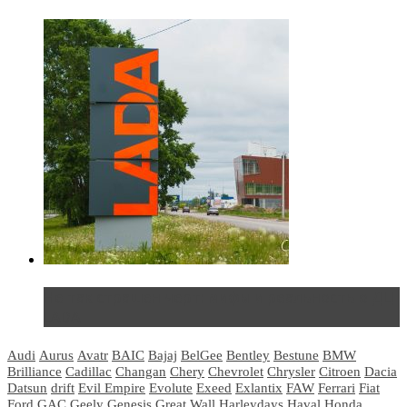
Не так страшен черт: мифы и реальность о ДЦ
LADA
Audi
Aurus
Avatr
BAIC
Bajaj
BelGee
Bentley
Bestune
BMW
Brilliance
Cadillac
Changan
Chery
Chevrolet
Chrysler
Citroen
Dacia
Datsun
drift
Evil Empire
Evolute
Exeed
Exlantix
FAW
Ferrari
Fiat
Ford
GAC
Geely
Genesis
Great Wall
Harleydays
Haval
Honda