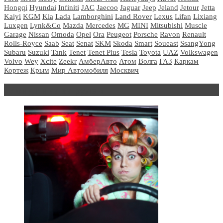
Hongqi
Hyundai
Infiniti
JAC
Jaecoo
Jaguar
Jeep
Jeland
Jetour
Jetta
Kaiyi
KGM
Kia
Lada
Lamborghini
Land Rover
Lexus
Lifan
Lixiang
Luxgen
Lynk&Co
Mazda
Mercedes
MG
MINI
Mitsubishi
Muscle
Garage
Nissan
Omoda
Opel
Ora
Peugeot
Porsche
Ravon
Renault
Rolls-Royce
Saab
Seat
Senat
SKM
Skoda
Smart
Soueast
SsangYong
Subaru
Suzuki
Tank
Tenet
Tenet Plus
Tesla
Toyota
UAZ
Volkswagen
Volvo
Wey
Xcite
Zeekr
АмберАвто
Атом
Волга
ГАЗ
Каркам
Кортеж
Крым
Мир Автомобиля
Москвич
Блондинка за рулем