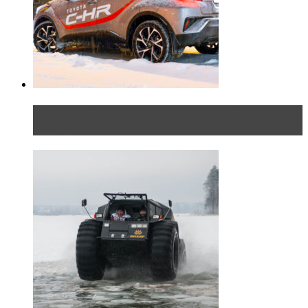
Тест-драйв Toyota C-HR: идеальный качок для
России