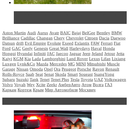
Не так страшен черт: мифы и реальность о ДЦ
LADA
Aston Martin
Audi
Aurus
Avatr
BAIC
Bajaj
BelGee
Bentley
BMW
Brilliance
Cadillac
Changan
Chery
Chevrolet
Citroen
Dacia
Daewoo
Datsun
drift
Evil Empire
Evolute
Exeed
Exlantix
FAW
Ferrari
Fiat
Ford
GAC
Geely
Genesis
Great Wall
Harleydays
Haval
Honda
Hongqi
Hyundai
Infiniti
JAC
Jaecoo
Jaguar
Jeep
Jeland
Jetour
Jetta
Kaiyi
KGM
Kia
Lada
Lamborghini
Land Rover
Lexus
Lifan
Lixiang
Luxgen
Lynk&Co
Mazda
Mercedes
MG
MINI
Mitsubishi
Muscle
Garage
Nissan
Omoda
Opel
Ora
Peugeot
Porsche
Ravon
Renault
Rolls-Royce
Saab
Seat
Senat
Skoda
Smart
Soueast
SsangYong
Subaru
Suzuki
Tank
Tenet
Tenet Plus
Tesla
Toyota
UAZ
Volkswagen
Volvo
Voyah
Wey
Xcite
Zeekr
АмберАвто
Атом
Волга
ГАЗ
Каркам
Кортеж
Крым
Мир Автомобиля
Москвич
Блондинка за рулем