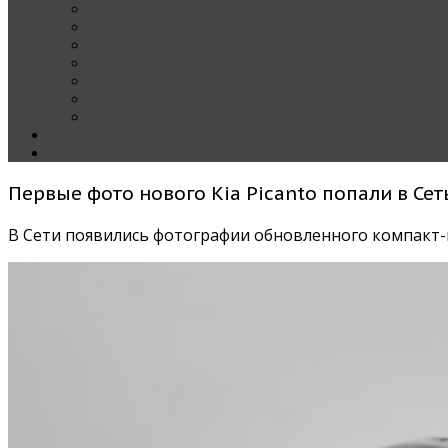
Наши тест-драйвы
Эксклюзив
За рулем Кареты — колонка редактора
Блондинка за рулем
Карета вокруг света
Полезные Советы
ММАС
Контакты
О нас
Первые фото нового Kia Picanto попали в Сет
В Сети появились фотографии обновленного компакт-ка