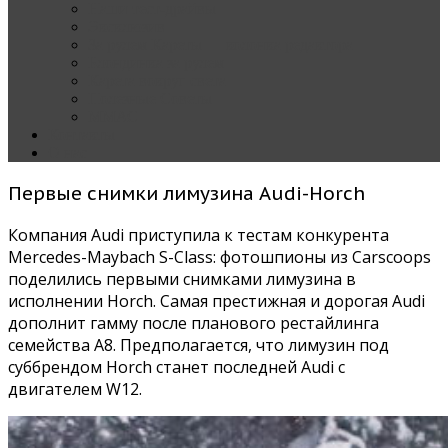
Наши тест-драйвы
Эксклюзив
За рулем Кареты — колонка редактора
Блондинка за рулем
Карета вокруг света
Полезные Советы
ММАС
Контакты
О нас
Первые снимки лимузина Audi-Horch
Компания Audi приступила к тестам конкурента
Mercedes-Maybach S-Class: фотошпионы из Carscoops
поделились первыми снимками лимузина в
исполнении Horch. Самая престижная и дорогая Audi
дополнит гамму после планового рестайлинга
семейства A8. Предполагается, что лимузин под
суббрендом Horch станет последней Audi с
двигателем W12.