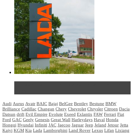
Не так страшен черт: мифы и реальность о ДЦ
LADA
Audi
Aurus
Avatr
BAIC
Bajaj
BelGee
Bentley
Bestune
BMW
Brilliance
Cadillac
Changan
Chery
Chevrolet
Chrysler
Citroen
Dacia
Datsun
drift
Evil Empire
Evolute
Exeed
Exlantix
FAW
Ferrari
Fiat
Ford
GAC
Geely
Genesis
Great Wall
Harleydays
Haval
Honda
Hongqi
Hyundai
Infiniti
JAC
Jaecoo
Jaguar
Jeep
Jeland
Jetour
Jetta
Kaiyi
KGM
Kia
Lada
Lamborghini
Land Rover
Lexus
Lifan
Lixiang