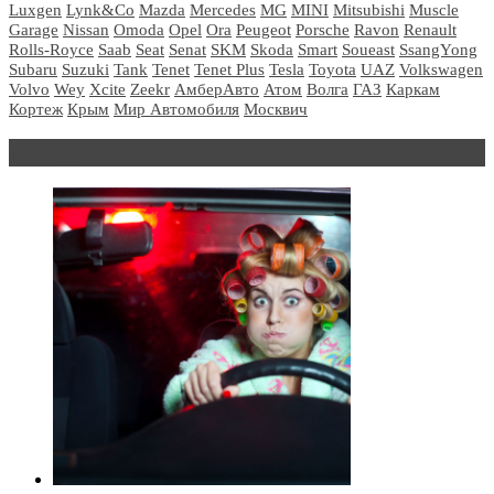
Luxgen
Lynk&Co
Mazda
Mercedes
MG
MINI
Mitsubishi
Muscle
Garage
Nissan
Omoda
Opel
Ora
Peugeot
Porsche
Ravon
Renault
Rolls-Royce
Saab
Seat
Senat
SKM
Skoda
Smart
Soueast
SsangYong
Subaru
Suzuki
Tank
Tenet
Tenet Plus
Tesla
Toyota
UAZ
Volkswagen
Volvo
Wey
Xcite
Zeekr
АмберАвто
Атом
Волга
ГАЗ
Каркам
Кортеж
Крым
Мир Автомобиля
Москвич
Блондинка за рулем