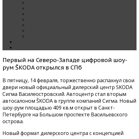
Наши тест-драйвы
Эксклюзив
За рулем Кареты — колонка редактора
Блондинка за рулем
Карета вокруг света
Полезные Советы
ММАС
Контакты
О нас
Первый на Северо-Западе цифровой шоу-
рум ŠKODA открылся в СПб
В пятницу, 14 февраля, торжественно распахнул свои
двери новый официальный дилерский центр SKODA
Сигма Василеостровский. Автоцентр стал вторым
автосалоном ŠKODA в группе компаний Сигма. Новый
шоу-рум площадью 409 кв.м открыт в Санкт-
Петербурге на Большом проспекте Васильевского
острова.
Новый формат дилерского центра с концепцией