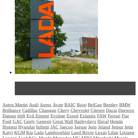
Не так страшен черт: мифы и реальность о ДЦ
LADA
Aston Martin
Audi
Aurus
Avatr
BAIC
Bajaj
BelGee
Bentley
BMW
Brilliance
Cadillac
Changan
Chery
Chevrolet
Citroen
Dacia
Daewoo
Datsun
drift
Evil Empire
Evolute
Exeed
Exlantix
FAW
Ferrari
Fiat
Ford
GAC
Geely
Genesis
Great Wall
Harleydays
Haval
Honda
Hongqi
Hyundai
Infiniti
JAC
Jaecoo
Jaguar
Jeep
Jeland
Jetour
Jetta
Kaiyi
KGM
Kia
Lada
Lamborghini
Land Rover
Lexus
Lifan
Lixiang
Luxgen
Lynk&Co
Mazda
Mercedes
MG
MINI
Mitsubishi
Muscle