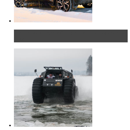
Тест-драйв Toyota C-HR: идеальный качок для
России