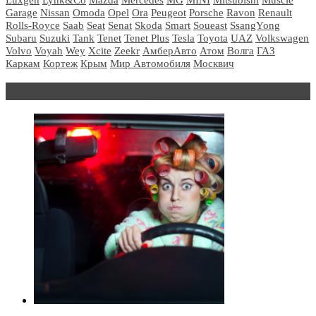
Garage
Nissan
Omoda
Opel
Ora
Peugeot
Porsche
Ravon
Renault
Rolls-Royce
Saab
Seat
Senat
Skoda
Smart
Soueast
SsangYong
Subaru
Suzuki
Tank
Tenet
Tenet Plus
Tesla
Toyota
UAZ
Volkswagen
Volvo
Voyah
Wey
Xcite
Zeekr
АмберАвто
Атом
Волга
ГАЗ
Каркам
Кортеж
Крым
Мир Автомобиля
Москвич
Блондинка за рулем