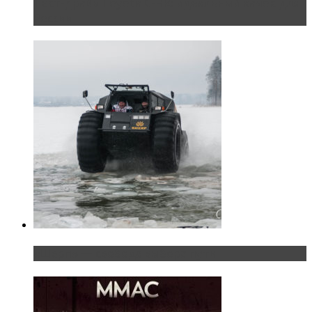
Тест-драйв Toyota C-HR: идеальный качок для
России
«Шерп» — свобода выбора пути