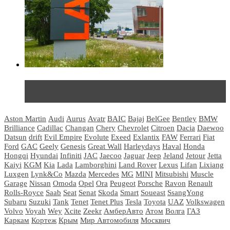
Не так страшен черт: мифы и реальность о ДЦ
LADA
Aston Martin
Audi
Aurus
Avatr
BAIC
Bajaj
BelGee
Bentley
BMW
Brilliance
Cadillac
Changan
Chery
Chevrolet
Citroen
Dacia
Daewoo
Datsun
drift
Evil Empire
Evolute
Exeed
Exlantix
FAW
Ferrari
Fiat
Ford
GAC
Geely
Genesis
Great Wall
Harleydays
Haval
Honda
Hongqi
Hyundai
Infiniti
JAC
Jaecoo
Jaguar
Jeep
Jeland
Jetour
Jetta
Kaiyi
KGM
Kia
Lada
Lamborghini
Land Rover
Lexus
Lifan
Lixiang
Luxgen
Lynk&Co
Mazda
Mercedes
MG
MINI
Mitsubishi
Muscle
Garage
Nissan
Omoda
Opel
Ora
Peugeot
Porsche
Ravon
Renault
Rolls-Royce
Saab
Seat
Senat
Skoda
Smart
Soueast
SsangYong
Subaru
Suzuki
Tank
Tenet
Tenet Plus
Tesla
Toyota
UAZ
Volkswagen
Volvo
Voyah
Wey
Xcite
Zeekr
АмберАвто
Атом
Волга
ГАЗ
Каркам
Кортеж
Крым
Мир Автомобиля
Москвич