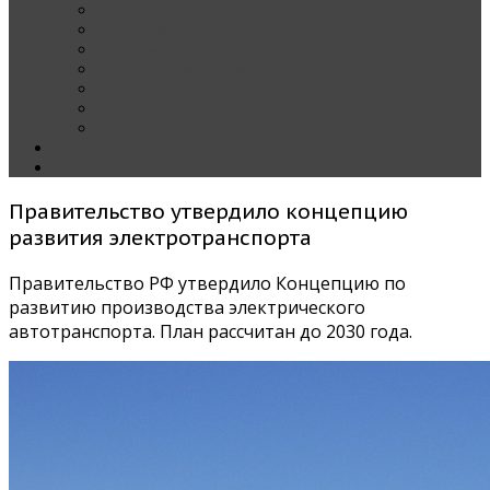
Наши тест-драйвы
Эксклюзив
За рулем Кареты — колонка редактора
Блондинка за рулем
Карета вокруг света
Полезные Советы
ММАС
Контакты
О нас
Правительство утвердило концепцию
развития электротранспорта
Правительство РФ утвердило Концепцию по
развитию производства электрического
автотранспорта. План рассчитан до 2030 года.