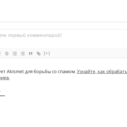
[+]
ует Akismet для борьбы со спамом.
Узнайте, как обраба
риев
.
В