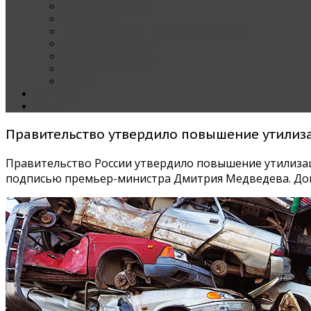
Наши тест-драйвы
Эксклюзив
За рулем Кареты — колонка редактора
Блондинка за рулем
Карета вокруг света
Полезные Советы
ММАС
Контакты
О нас
Правительство утвердило повышение утилиз
Правительство России утвердило повышение утилизаци
подписью премьер-министра Дмитрия Медведева. Док