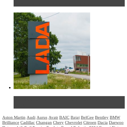
международного автосалона 20...
Не так страшен черт: мифы и реальность о ДЦ
LADA
Aston Martin
Audi
Aurus
Avatr
BAIC
Bajaj
BelGee
Bentley
BMW
Brilliance
Cadillac
Changan
Chery
Chevrolet
Citroen
Dacia
Daewoo