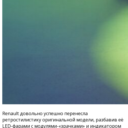
Renault довольно успешно перенесла
ретростилистику оригинальной модели, разбавив её
LED-фарами с модулями-«зрачками» и индикатором