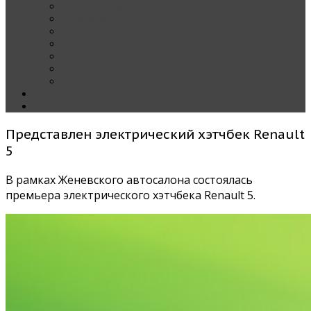
Наши тест-драйвы
Эксклюзив
За рулем Кареты — колонка редактора
Блондинка за рулем
Карета вокруг света
Полезные Советы
ММАС
Контакты
О нас
Представлен электрический хэтчбек Renault
5
В рамках Женевского автосалона состоялась
премьера электрического хэтчбека Renault 5.