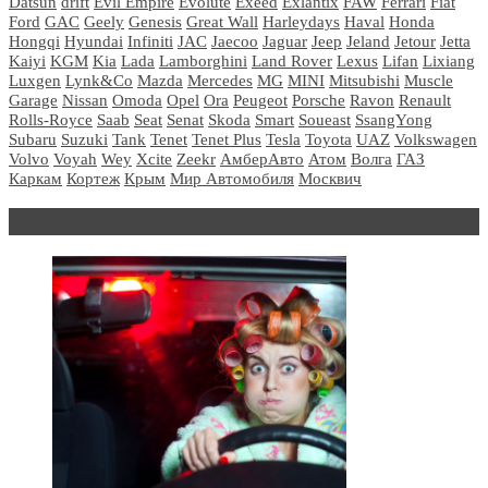
Datsun
drift
Evil Empire
Evolute
Exeed
Exlantix
FAW
Ferrari
Fiat
Ford
GAC
Geely
Genesis
Great Wall
Harleydays
Haval
Honda
Hongqi
Hyundai
Infiniti
JAC
Jaecoo
Jaguar
Jeep
Jeland
Jetour
Jetta
Kaiyi
KGM
Kia
Lada
Lamborghini
Land Rover
Lexus
Lifan
Lixiang
Luxgen
Lynk&Co
Mazda
Mercedes
MG
MINI
Mitsubishi
Muscle
Garage
Nissan
Omoda
Opel
Ora
Peugeot
Porsche
Ravon
Renault
Rolls-Royce
Saab
Seat
Senat
Skoda
Smart
Soueast
SsangYong
Subaru
Suzuki
Tank
Tenet
Tenet Plus
Tesla
Toyota
UAZ
Volkswagen
Volvo
Voyah
Wey
Xcite
Zeekr
АмберАвто
Атом
Волга
ГАЗ
Каркам
Кортеж
Крым
Мир Автомобиля
Москвич
Блондинка за рулем