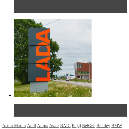
Прямая трансляция с Московского
международного автосалона 20...
Не так страшен черт: мифы и реальность о ДЦ
LADA
Aston Martin
Audi
Aurus
Avatr
BAIC
Bajaj
BelGee
Bentley
BMW