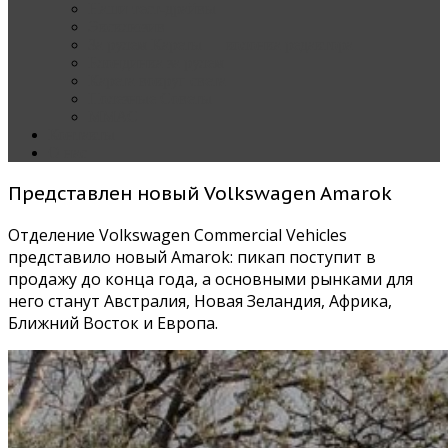
Наши тест-драйвы
Эксклюзив
За рулем Кареты — колонка редактора
Блондинка за рулем
Карета вокруг света
Полезные Советы
ММАС
Контакты
О нас
Представлен новый Volkswagen Amarok
Отделение Volkswagen Commercial Vehicles
представило новый Amarok: пикап поступит в
продажу до конца года, а основными рынками для
него станут Австралия, Новая Зеландия, Африка,
Ближний Восток и Европа.