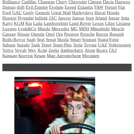
Brilliance
Cadillac
Changan
Chery
Chevrolet
Citroen
Dacia
Daewoo
Datsun
drift
Evil Empire
Evolute
Exeed
Exlantix
FAW
Ferrari
Fiat
Ford
GAC
Geely
Genesis
Great Wall
Harleydays
Haval
Honda
Hongqi
Hyundai
Infiniti
JAC
Jaecoo
Jaguar
Jeep
Jeland
Jetour
Jetta
Kaiyi
KGM
Kia
Lada
Lamborghini
Land Rover
Lexus
Lifan
Lixiang
Luxgen
Lynk&Co
Mazda
Mercedes
MG
MINI
Mitsubishi
Muscle
Garage
Nissan
Omoda
Opel
Ora
Peugeot
Porsche
Ravon
Renault
Rolls-Royce
Saab
Seat
Senat
Skoda
Smart
Soueast
SsangYong
Subaru
Suzuki
Tank
Tenet
Tenet Plus
Tesla
Toyota
UAZ
Volkswagen
Volvo
Voyah
Wey
Xcite
Zeekr
АмберАвто
Атом
Волга
ГАЗ
Каркам
Кортеж
Крым
Мир Автомобиля
Москвич
Блондинка за рулем