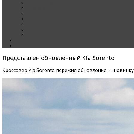
Наши тест-драйвы
Эксклюзив
За рулем Кареты — колонка редактора
Блондинка за рулем
Карета вокруг света
Полезные Советы
ММАС
Контакты
О нас
Представлен обновленный Kia Sorento
Кроссовер Kia Sorento пережил обновление — новинк