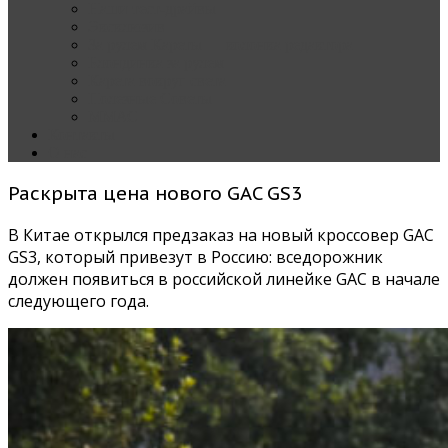
Наши тест-драйвы
Эксклюзив
За рулем Кареты — колонка редактора
Блондинка за рулем
Карета вокруг света
Полезные Советы
ММАС
Контакты
О нас
Раскрыта цена нового GAC GS3
В Китае открылся предзаказ на новый кроссовер GAC
GS3, который привезут в Россию: вседорожник
должен появиться в российской линейке GAC в начале
следующего года.