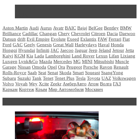
Не так страшен черт: мифы и реальность о ДЦ
LADA
Aston Martin
Audi
Aurus
Avatr
BAIC
Bajaj
BelGee
Bentley
BMW
Brilliance
Cadillac
Changan
Chery
Chevrolet
Citroen
Dacia
Daewoo
Datsun
drift
Evil Empire
Evolute
Exeed
Exlantix
FAW
Ferrari
Fiat
Ford
GAC
Geely
Genesis
Great Wall
Harleydays
Haval
Honda
Hongqi
Hyundai
Infiniti
JAC
Jaecoo
Jaguar
Jeep
Jeland
Jetour
Jetta
Kaiyi
KGM
Kia
Lada
Lamborghini
Land Rover
Lexus
Lifan
Lixiang
Luxgen
Lynk&Co
Mazda
Mercedes
MG
MINI
Mitsubishi
Muscle
Garage
Nissan
Omoda
Opel
Ora
Peugeot
Porsche
Ravon
Renault
Rolls-Royce
Saab
Seat
Senat
Skoda
Smart
Soueast
SsangYong
Subaru
Suzuki
Tank
Tenet
Tenet Plus
Tesla
Toyota
UAZ
Volkswagen
Volvo
Voyah
Wey
Xcite
Zeekr
АмберАвто
Атом
Волга
ГАЗ
Каркам
Кортеж
Крым
Мир Автомобиля
Москвич
Блондинка за рулем