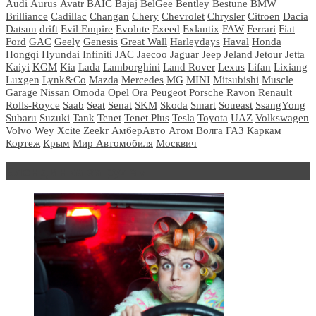
Audi
Aurus
Avatr
BAIC
Bajaj
BelGee
Bentley
Bestune
BMW
Brilliance
Cadillac
Changan
Chery
Chevrolet
Chrysler
Citroen
Dacia
Datsun
drift
Evil Empire
Evolute
Exeed
Exlantix
FAW
Ferrari
Fiat
Ford
GAC
Geely
Genesis
Great Wall
Harleydays
Haval
Honda
Hongqi
Hyundai
Infiniti
JAC
Jaecoo
Jaguar
Jeep
Jeland
Jetour
Jetta
Kaiyi
KGM
Kia
Lada
Lamborghini
Land Rover
Lexus
Lifan
Lixiang
Luxgen
Lynk&Co
Mazda
Mercedes
MG
MINI
Mitsubishi
Muscle
Garage
Nissan
Omoda
Opel
Ora
Peugeot
Porsche
Ravon
Renault
Rolls-Royce
Saab
Seat
Senat
SKM
Skoda
Smart
Soueast
SsangYong
Subaru
Suzuki
Tank
Tenet
Tenet Plus
Tesla
Toyota
UAZ
Volkswagen
Volvo
Wey
Xcite
Zeekr
АмберАвто
Атом
Волга
ГАЗ
Каркам
Кортеж
Крым
Мир Автомобиля
Москвич
Блондинка за рулем