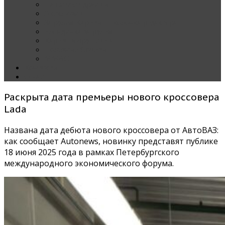
Наши тест-драйвы
Эксклюзив
За рулем Кареты — колонка редактора
Блондинка за рулем
Карета вокруг света
Полезные Советы
ММАС
Контакты
О нас
Раскрыта дата премьеры нового кроссовера
Lada
Названа дата дебюта нового кроссовера от АвтоВАЗ:
как сообщает Autonews, новинку представят публике
18 июня 2025 года в рамках Петербургского
международного экономического форума.